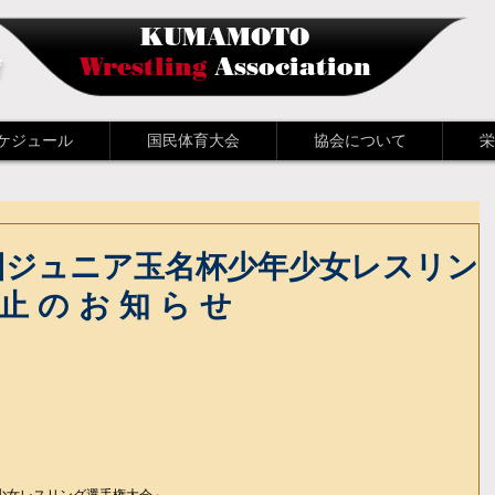
KUMAMOTO
会
Wrestling
Association
ケジュール
国民体育大会
協会について
栄
回ジュニア玉名杯少年少女レスリン
 の お 知 ら せ
少女レスリング選手権大会」