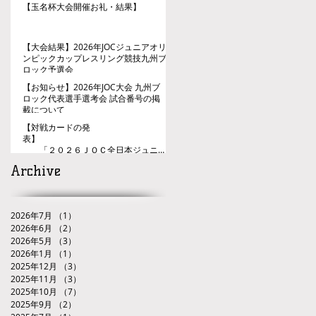
【玉名杯大会開催お礼・結果】
【大会結果】2026年JOCジュニアオリ
ンピックカップレスリング競技九州ブ
ロック予選会
【お知らせ】2026年JOC大会 九州ブ
ロック代表選手選考会 試合番号の掲
載について
【対戦カードの発
表】
「２０２６ＪＯＣ全日本ジュニア
レスリング選手権大会九州ブロック代
Archive
表選手選考会」
2026年7月
（1）
1件の記事
2026年6月
（2）
2件の記事
2026年5月
（3）
3件の記事
2026年1月
（1）
1件の記事
2025年12月
（3）
3件の記事
2025年11月
（3）
3件の記事
2025年10月
（7）
7件の記事
2025年9月
（2）
2件の記事