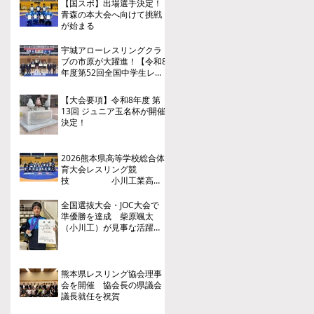
【国スポ】出場選手決定！
青森の本大会へ向けて挑戦
が始まる
宇城アローレスリングクラ
ブの市原が大躍進！【令和8
年度第52回全国中学生レス
リング選手権大会】
【大会要項】令和8年度 第
13回 ジュニア玉名杯が開催
決定！
2026熊本県高等学校総合体
育大会レスリング競
技 小川工業高
校 ３年連続４回目の優勝
全国選抜大会・JOC大会で
準優勝を達成 柴原颯太
（小川工）が見事な活躍を
見せる
熊本県レスリング協会理事
会を開催 協会長の県議会
議長就任を祝賀