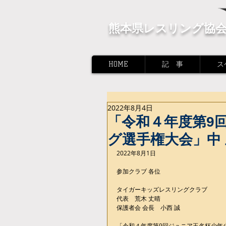
熊本県レスリング協
HOME
記 事
ス
2022年8月4日
「令和４年度第9
グ選手権大会」中 止
2022年8月1日
参加クラブ 各位
タイガーキッズレスリングクラブ
代表　荒木 丈晴
保護者会 会長    小西 誠
「令和４年度第9回ジュニア玉名杯少年