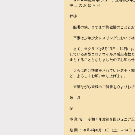
中 止 の お 知 ら せ
拝啓
　酷暑の候、ますます御健勝のこととお
　平素は少年少女レスリングにおいて格
　さて、当クラブは8月13日～14日
している新型コロナウイルス感染者数と
止とすることとなりましたのでお知らせ
　大会に向け準備をされていた選手・関
ど、よろしくお願い申し上げます。
　末筆ながら皆様のご健勝を心よりお祈
敬　具
記
事 業 名 ： 令和４年度第９回ジュニ
期 間 ： 令和4年8月13日（土）～14日