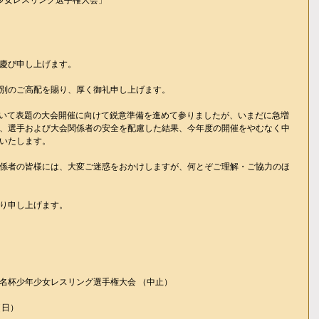
慶び申し上げます。
別のご高配を賜り、厚く御礼申し上げます。
において表題の大会開催に向けて鋭意準備を進めて参りましたが、いまだに急増
、選手および大会関係者の安全を配慮した結果、今年度の開催をやむなく中
いたします。
係者の皆様には、大変ご迷惑をおかけしますが、何とぞご理解・ご協力のほ
り申し上げます。
ア玉名杯少年少女レスリング選手権大会 （中止）
（日）