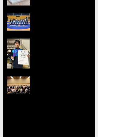
2026熊本県高等学校総合体育大
会レスリング競技 小川
工業高校 ３年連続４回目の優勝
全国選抜大会・JOC大会で準優勝
を達成 柴原颯太（小川工）が見
事な活躍を見せる
熊本県レスリング協会理事会を開
催 協会長の県議会議長就任を祝
賀
【玉名杯大会開催お礼・結果】
【大会結果】2026年JOCジュニアオリンピッ
クカップレスリング競技九州ブロック予選会