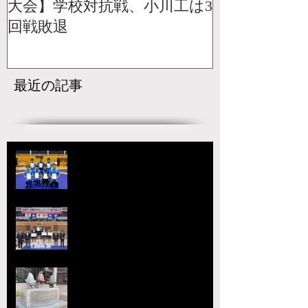
大会】学校対抗戦、小川工は3
回戦敗退
最近の記事
【国スポ】出場選手決定！青森の
本大会へ向けて挑戦が始まる
宇城アローレスリングクラブの市
原が大躍進！【令和8年度第52回
全国中学生レスリング選手権大
会】
【大会要項】令和8年度 第13回
ジュニア玉名杯が開催決定！