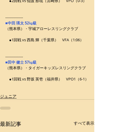
　●2回戦 vs 仙波 那琉（宮崎県）　VPO（0-3）
---------------
■中田 瑛太 52㎏級
（熊本県）・宇城アローレスリングクラブ
　●1回戦 vs 西島 輝（千葉県）　VFA（1:06）
---------------
■田中 健士 57㎏級
（熊本県）・タイガーキッズレスリングクラブ
　●1回戦 vs 野坂 英壱（福井県）　VPO1（6-1）
ジュニア
最新記事
すべて表示