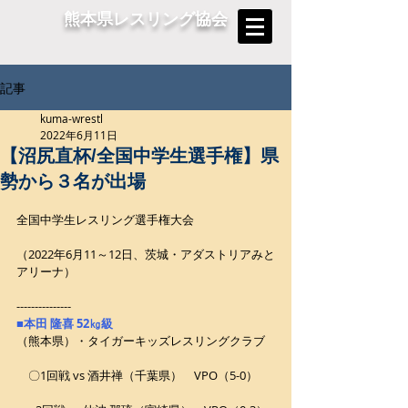
熊本県レスリング協会
記事
kuma-wrestl
2022年6月11日
【沼尻直杯/全国中学生選手権】県
勢から３名が出場
全国中学生レスリング選手権大会
（2022年6月11～12日、茨城・アダストリアみと
アリーナ）
---------------
■本田 隆喜 52㎏級
（熊本県）・タイガーキッズレスリングクラブ
　〇1回戦 vs 酒井禅（千葉県）　VPO（5-0）