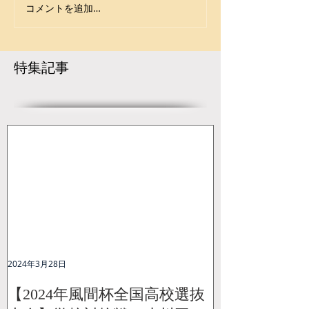
コメントを追加…
【大会要項】令和8年度
令和7年度 第42
第13回 ジュニア玉名杯が
年少女レスリン
開催決定！
大会が盛大に開
に続き熊本県か
特集記事
ャンピオンが誕
2024年3月28日
【2024年風間杯全国高校選抜