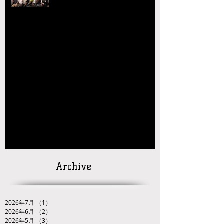
賀
【玉名杯大会開催お礼・結果】
【大会結果】2026年JOCジュニアオリンピッ
クカップレスリング競技九州ブロック予選会
【お知らせ】2026年JOC大会 九州ブロック代
表選手選考会 試合番号の掲載について
【対戦カードの発
表】
「２０２６ＪＯＣ全日本ジュニアレスリング
選手権大会九州ブロック代表選手選考会」
Archive
2026年7月
（1）
1件の記事
2026年6月
（2）
2件の記事
2026年5月
（3）
3件の記事