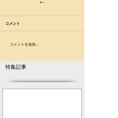
【2023年文部科学大臣杯
【2023年文部
UNIVAS CUP全日本学生
UNIVAS CUP
選手権】（フリースタイ
選手権】（女子）
（2023年8月26～29日、神奈
（2023年8月26
コメント
ル）
大野 真子（北稜
川・横須賀アリーナ） JWF・
川・横須賀アリーナ
大）が優勝
大会結果 https://www.japan-
大会結果 https://w
wrestling.jp/2023/08/30/212
wrestling.jp/2023
コメントを追加…
839/ （フリースタイル） -----
839/ （女子） ---------
----------------- ▼57㎏級 河野 隆
- ▼53㎏級 大野
真...
高/日体大）...
特集記事