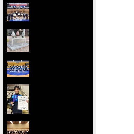
宇城アローレスリングクラブの市
原が大躍進！【令和8年度第52回
全国中学生レスリング選手権大
会】
【大会要項】令和8年度 第13回
ジュニア玉名杯が開催決定！
2026熊本県高等学校総合体育大
会レスリング競技 小川
工業高校 ３年連続４回目の優勝
全国選抜大会・JOC大会で準優勝
を達成 柴原颯太（小川工）が見
事な活躍を見せる
熊本県レスリング協会理事会を開
催 協会長の県議会議長就任を祝