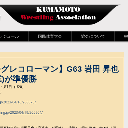
KUMAMOTO
会
Wrestling
Association
ケジュール
国民体育大会
協会について
栄
U20グレコローマン】G63 岩田 昇也
業)が準優勝
・第1日（U20）
館）
.jp/2023/04/16/205878/
ling.jp/2023/04/19/205964/
川工業高校出身の岩田昇也（育英大）が躍進し、決勝へと駒を進め、堂々たる準