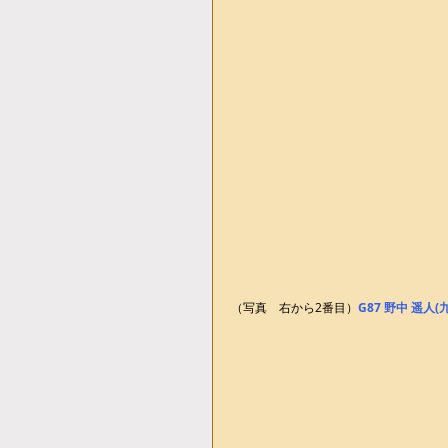
（写真　右から2番目）
G87 野中 遥人