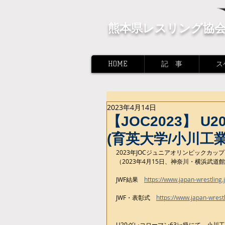
熊本県レスリング協
HOME
記 事
ス
2023年4月14日
【JOC2023】 
(育英大学/小川工
2023年JOCジュニアオリンピックカップ
（2023年4月15日、神奈川・横浜武道
JWF結果　
https://www.japan-wrestling
JWF・表彰式　
https://www.japan-wrest
U20グレコローマン63㎏級にて、小