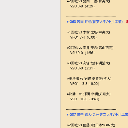
 ●2回戦 vs 盛岡 一護(育英大)
 　VSU 0-8（4:29）
--------------------------------------------
▼G63 岩田 昇也(育英大学/小川工業)　
 ○1回戦 vs 木村 太智(中央大)
 　VPO1 7-4（6:00）
 ○2回戦 vs 直井 夢希(高山西高)
 　VSU 9-0（1:56）
 ○3回戦 vs 高塚 恒輝(明治大)
 　VSU 8-0（2:31）
 ○準決勝 vs 屶網 剣勝(拓殖大)
 　VPO1　3-3（6:00）
 ●決勝　vs 澤田 幸明(拓殖大)
 　VSU　10-0（0:43）
--------------------------------------------
▼G87 野中 遥人(九州共立大学/小川工業
 ○2回戦 vs 佐藤 宗(日本ｳｪﾙﾈｽ大)