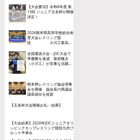
【大会要項】令和8年度 第
13回 ジュニア玉名杯が開催
決定！
2026熊本県高等学校総合体
育大会レスリング競
技 小川工業高
校 ３年連続４回目の優勝
全国選抜大会・JOC大会で
準優勝を達成 柴原颯太
（小川工）が見事な活躍を
見せる
熊本県レスリング協会理事
会を開催 協会長の県議会
議長就任を祝賀
【玉名杯大会開催お礼・結果】
【大会結果】2026年JOCジュニアオリ
ンピックカップレスリング競技九州ブ
ロック予選会