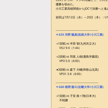
優勝を収めた。
小川工業高校関係からJOCで決勝へと進
岩田は7月12日（水）～20日（木）：
--------------------------------------------
▼G55 河野 隆真(拓殖大学/小川工業)
 ○1回戦 vs 半田 智(九州共立大)
 　VSU 9-0（1:44）
 ○2回戦 vs 羽當 人樹(鹿島学園高)
 　VPO 5-0（6:00）
 ●3回戦 vs 森下 大輔(和歌山北高)
 　VPO1 3-8（6:00）
--------------------------------------------
▼G60 根間 龍斗(近畿大学/小川工業)
 ○1回戦 vs 子安 南々翔(日本大)
 　不戦勝