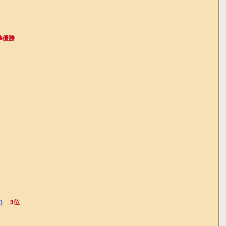
準優勝
) 　
3位