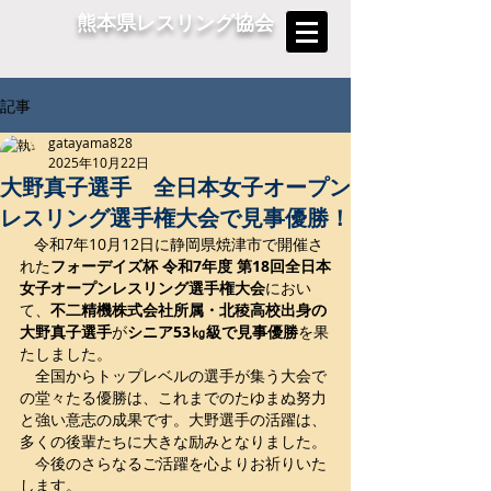
熊本県レスリング協会
記事
gatayama828
2025年10月22日
大野真子選手 全日本女子オープン
レスリング選手権大会で見事優勝！
令和7年10月12日に静岡県焼津市で開催さ
れた
フォーデイズ杯 令和7年度 第18回全日本
女子オープンレスリング選手権大会
におい
て、
不二精機株式会社所属・北稜高校出身の
大野真子選手
が
シニア53㎏級で見事優勝
を果
たしました。
　全国からトップレベルの選手が集う大会で
の堂々たる優勝は、これまでのたゆまぬ努力
と強い意志の成果です。大野選手の活躍は、
多くの後輩たちに大きな励みとなりました。
　今後のさらなるご活躍を心よりお祈りいた
します。