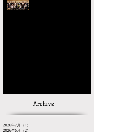
催 協会長の県議会議長就任を祝
賀
【玉名杯大会開催お礼・結果】
【大会結果】2026年JOCジュニアオリンピッ
クカップレスリング競技九州ブロック予選会
【お知らせ】2026年JOC大会 九州ブロック代
表選手選考会 試合番号の掲載について
【対戦カードの発
表】
「２０２６ＪＯＣ全日本ジュニアレスリング
選手権大会九州ブロック代表選手選考会」
Archive
2026年7月
（1）
1件の記事
2026年6月
（2）
2件の記事