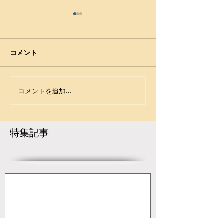
コメント
コメントを追加…
宇城アローレスリングク
【大会要項】令
ラブの市原が大躍進！
第13回 ジュニ
【令和8年度第52回全国中
開催決定！
学生レスリング選手権大
特集記事
会】