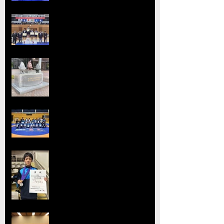
宇城アローレスリングクラブの市
原が大躍進！【令和8年度第52回
全国中学生レスリング選手権大
会】
【大会要項】令和8年度 第13回
ジュニア玉名杯が開催決定！
2026熊本県高等学校総合体育大
会レスリング競技 小川
工業高校 ３年連続４回目の優勝
全国選抜大会・JOC大会で準優勝
を達成 柴原颯太（小川工）が見
事な活躍を見せる
熊本県レスリング協会理事会を開