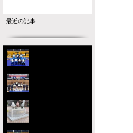
最近の記事
【国スポ】出場選手決定！青森の
本大会へ向けて挑戦が始まる
宇城アローレスリングクラブの市
原が大躍進！【令和8年度第52回
全国中学生レスリング選手権大
会】
【大会要項】令和8年度 第13回
ジュニア玉名杯が開催決定！
2026熊本県高等学校総合体育大