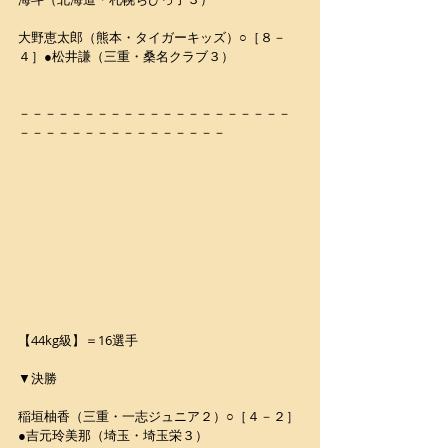
大野恵太郎（熊本・タイガーキッズ）○［８－
４］●松井謙（三重・桑名クラブ３）
－－－－－－－－－－－－－－－－－－－－－
－－－－－－－－－－－－－－－－
【44kg級】＝16選手
▼決勝
稲垣柚香（三重・一志ジュニア２）○［４－２］
●吉元玲美那（埼玉・埼玉栄３）