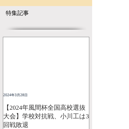
開催決定！
大会が盛大に開
に続き熊本県か
特集記事
ャンピオンが誕
2024年3月28日
【2024年風間杯全国高校選抜
大会】学校対抗戦、小川工は3
回戦敗退