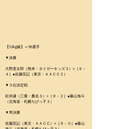
【53kg級】＝96選手
▼決勝
大野恵太郎（熊本・タイガーキッズ３）○［６－
４］●佐藤匡記（東京・ＡＡＣＣ２）
▼３位決定戦
松井謙（三重・桑名３）○［９－２］●藤山海斗
（北海道・札幌ちびっ子３）
▼準決勝
佐藤匡記（東京・ＡＡＣＣ）○［９－０］●藤山
海斗（北海道・札幌ちびっ子３）