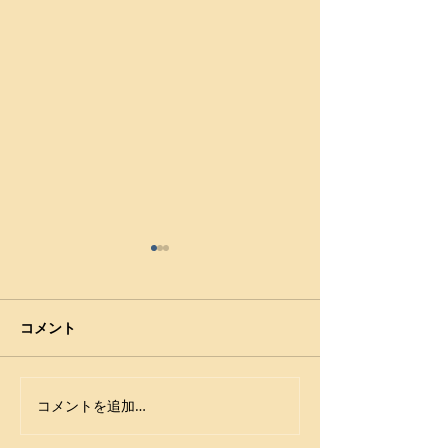
コメント
コメントを追加…
【大会要項】令和8年度
令和7年度 第42
第13回 ジュニア玉名杯が
年少女レスリン