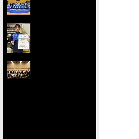
会レスリング競技 小川
工業高校 ３年連続４回目の優勝
全国選抜大会・JOC大会で準優勝
を達成 柴原颯太（小川工）が見
事な活躍を見せる
熊本県レスリング協会理事会を開
催 協会長の県議会議長就任を祝
賀
【玉名杯大会開催お礼・結果】
【大会結果】2026年JOCジュニアオリンピッ
クカップレスリング競技九州ブロック予選会
【お知らせ】2026年JOC大会 九州ブロック代
表選手選考会 試合番号の掲載について