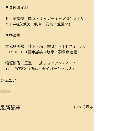
▼３位決定戦
井上実奈梨（熊本・タイガーキッズ３）○［３－
１］●福永誠笑（岐阜・羽島市連盟２）
▼準決勝
吉元玲美那（埼玉・埼玉栄３）○［Ｔフォール、
2:15=10-0］●福永誠笑（岐阜・羽島市連盟２）
稲垣柚香（三重・一志ジュニア２）○［７－１］
●井上実奈梨（熊本・タイガーキッズ３）
ジュニア
最新記事
すべて表示