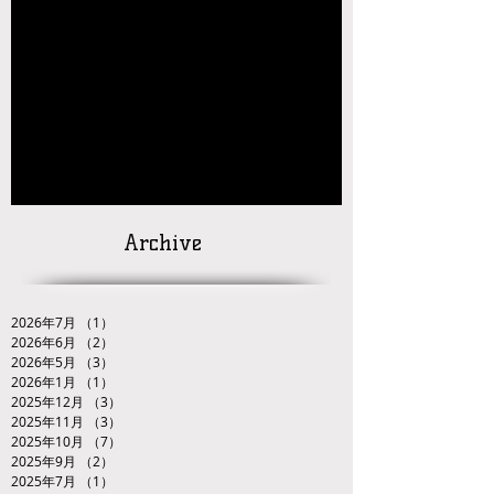
【大会結果】2026年JOCジュニアオリンピッ
クカップレスリング競技九州ブロック予選会
【お知らせ】2026年JOC大会 九州ブロック代
表選手選考会 試合番号の掲載について
【対戦カードの発
表】
「２０２６ＪＯＣ全日本ジュニアレスリング
選手権大会九州ブロック代表選手選考会」
Archive
2026年7月
（1）
1件の記事
2026年6月
（2）
2件の記事
2026年5月
（3）
3件の記事
2026年1月
（1）
1件の記事
2025年12月
（3）
3件の記事
2025年11月
（3）
3件の記事
2025年10月
（7）
7件の記事
2025年9月
（2）
2件の記事
2025年7月
（1）
1件の記事