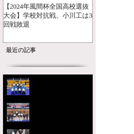
【2024年風間杯全国高校選抜
大会】学校対抗戦、小川工は3
回戦敗退
最近の記事
【国スポ】出場選手決定！青森の
本大会へ向けて挑戦が始まる
宇城アローレスリングクラブの市
原が大躍進！【令和8年度第52回
全国中学生レスリング選手権大
会】
【大会要項】令和8年度 第13回