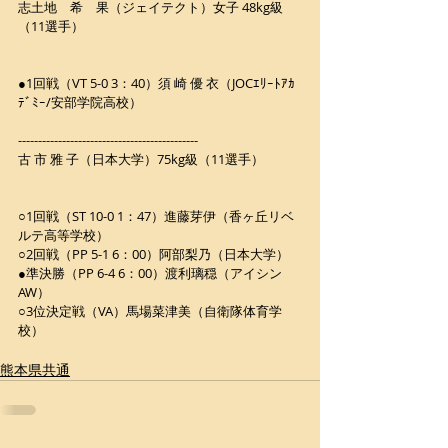
志土地　希　果（ジェイテクト）女子 48kg級
（11選手）
●1回戦（VT 5-0 3：40）須 崎 優 衣（JOCｴﾘｰﾄｱｶ
ﾃﾞﾐｰ/安部学院高校）
---------------------------------------------
古 市 雅 子（日本大学）75kg級（11選手）
○1回戦（ST 10-0 1：47）進藤芽伊（香ヶ丘リベ
ルテ高等学校）
○2回戦（PP 5-1 6：00）阿部梨乃（日本大学）
●準決勝（PP 6-4 6：00）渡利璃穏（アイシン
AW）
○3位決定戦（VA）馬場菜津美（自衛隊体育学
校）
熊本県共通