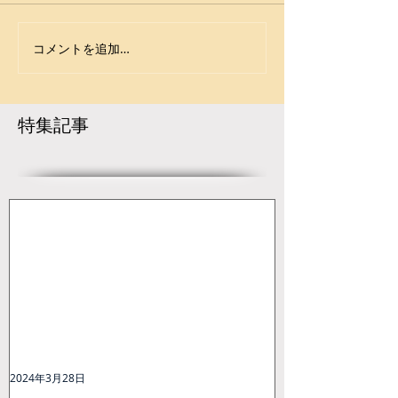
館） JWF・大会結果
館） JWF・大会結
https://www.japan-
https://www.japa
コメントを追加…
wrestling.jp/2023/09/25/215
wrestling.jp/2023
290/
501/
///////////////////////////////////
**************
特集記事
//////////...
***************
..
2024年3月28日