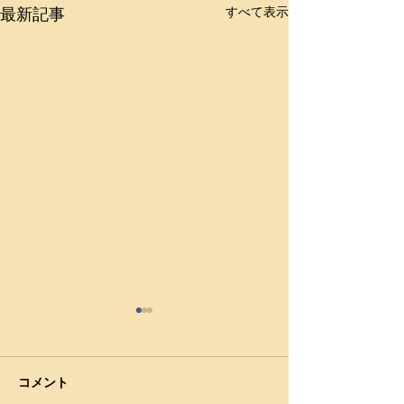
最新記事
すべて表示
【国民体育大会】（成
【国民体育大会
年、女子）57㎏級 荒木
男子）・71㎏級
（５位）/女子 62㎏級 大
（小川工）が５
（2023年9月21～24日、鹿児
（2023年9月21
コメント
橋（５位）
島・日置市吹上浜公園体育
島・日置市吹上浜