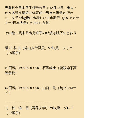
天皇杯全日本選手権最終日は12月23日、東京・
代々木競技場第２体育館で男女６階級が行わ
れ、女子75kg級に出場した古市雅子（JOCアカデ
ミー/日本大学）が3位に入賞。
その他、熊本県出身選手の成績は以下のとおり
---------------------------------------------
磯 川 孝 生（徳山大学職員）97kg級　フリー
（15選手）
○1回戦（PO 3-0 6：00）石黒峻士（花咲徳栄高
等学校）
●2回戦（PO 3-0 6：00）山口　剛（無ブシロー
ド）
---------------------------------------------
北　村　侑　磨（専修大学）59kg級　グレコ
（17選手）