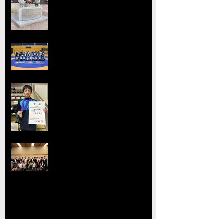
ジュニア玉名杯が開催決定！
2026熊本県高等学校総合体育大
会レスリング競技 小川
工業高校 ３年連続４回目の優勝
全国選抜大会・JOC大会で準優勝
を達成 柴原颯太（小川工）が見
事な活躍を見せる
熊本県レスリング協会理事会を開
催 協会長の県議会議長就任を祝
賀
【玉名杯大会開催お礼・結果】