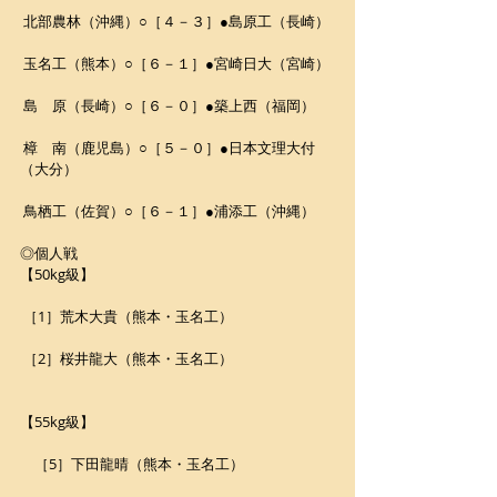
 北部農林（沖縄）○［４－３］●島原工（長崎）
 玉名工（熊本）○［６－１］●宮崎日大（宮崎）
 島　原（長崎）○［６－０］●築上西（福岡）
 樟　南（鹿児島）○［５－０］●日本文理大付
（大分）
 鳥栖工（佐賀）○［６－１］●浦添工（沖縄）
◎個人戦
【50kg級】
 ［1］荒木大貴（熊本・玉名工）
 ［2］桜井龍大（熊本・玉名工）
【55kg級】
　［5］下田龍晴（熊本・玉名工）