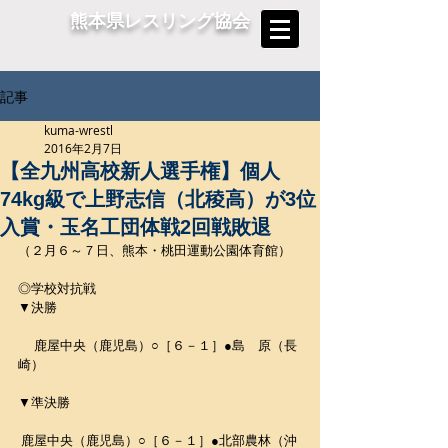
熊本県レスリング協会
記事
kuma-wrestl
2016年2月7日
【全九州高校新人選手権】個人
74kg級で上野志信（北稜高）が3位
入賞・玉名工団体戦2回戦敗退
（２月６～７日、熊本・桃田運動公園体育館）
◎学校対抗戦
▼決勝
 　鹿屋中央（鹿児島）○［６－１］●島　原（長
崎）
▼準決勝
 鹿屋中央（鹿児島）○［６－１］●北部農林（沖