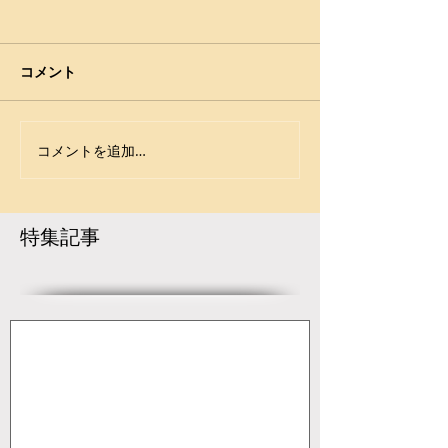
【2024年風間杯全国高校
【令和5年度 全
選抜大会】学校対抗戦、
選抜大会】小川
小川工は3回戦敗退
全国選抜大会へ
2024年風間杯全国高校選抜大
（2024年2月3～
コメント
手に
会 3月27日～29日 新潟・新
玉名市総合体育館）
潟市東総合スポーツセンター
https://www.japa
学校対抗戦・結果（JWF）
wrestling.jp/2024
コメントを追加…
https://www.japan-
125/ --------------
wrestling.jp/2024/03/29/222
戦 ------------------
816/ 個人対抗戦・結果
特集記事
（JWF）...