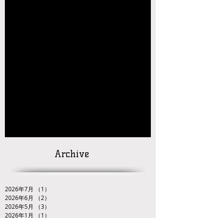
【玉名杯大会開催お礼・結果】
【大会結果】2026年JOCジュニアオリンピッ
クカップレスリング競技九州ブロック予選会
【お知らせ】2026年JOC大会 九州ブロック代
表選手選考会 試合番号の掲載について
【対戦カードの発
表】
「２０２６ＪＯＣ全日本ジュニアレスリング
選手権大会九州ブロック代表選手選考会」
Archive
2026年7月
（1）
1件の記事
2026年6月
（2）
2件の記事
2026年5月
（3）
3件の記事
2026年1月
（1）
1件の記事