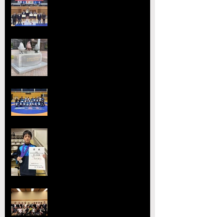
宇城アローレスリングクラブの市
原が大躍進！【令和8年度第52回
全国中学生レスリング選手権大
会】
【大会要項】令和8年度 第13回
ジュニア玉名杯が開催決定！
2026熊本県高等学校総合体育大
会レスリング競技 小川
工業高校 ３年連続４回目の優勝
全国選抜大会・JOC大会で準優勝
を達成 柴原颯太（小川工）が見
事な活躍を見せる
熊本県レスリング協会理事会を開
催 協会長の県議会議長就任を祝
賀