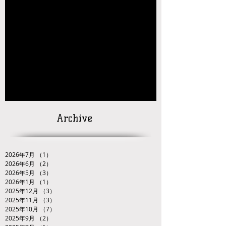
【大会結果】2026年JOCジュニアオリンピッ
クカップレスリング競技九州ブロック予選会
【お知らせ】2026年JOC大会 九州ブロック代
表選手選考会 試合番号の掲載について
【対戦カードの発
表】
「２０２６ＪＯＣ全日本ジュニアレスリング
選手権大会九州ブロック代表選手選考会」
Archive
2026年7月
（1）
1件の記事
2026年6月
（2）
2件の記事
2026年5月
（3）
3件の記事
2026年1月
（1）
1件の記事
2025年12月
（3）
3件の記事
2025年11月
（3）
3件の記事
2025年10月
（7）
7件の記事
2025年9月
（2）
2件の記事