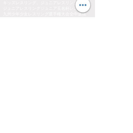
キッズレスリング、ジュニアレスリング、熊本県、くまもと、レスリング
ジュニアレスリング
ジュニア玉名杯
レスリング
九州少年少女レスリング選手権大会
全中選抜
全国中学生レスリング選手権大会
全国中学選抜U15レスリング選手権大会
全国少年少女レスリング選手権大会
全国少年少女選抜レスリング選手権大会
沼尻杯
熊本県
熊本県レスリング協会
熊本県少年少女レスリング連盟
玉名市総合体育館
Follow Us
熊本県レスリング協会
お問い合わせは右記フォームよりメッセ
ージを送信お願いします。