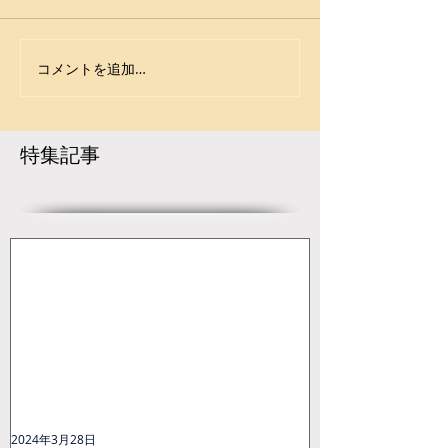
島・日置市吹上浜公園体育
館） JWF・大会結果
https://www.japan-
コメントを追加…
【国体・結果】
wrestling.jp/2023/09/26/215
コローマン成績
501/
***********************
特集記事
***********************.
..
2024年3月28日