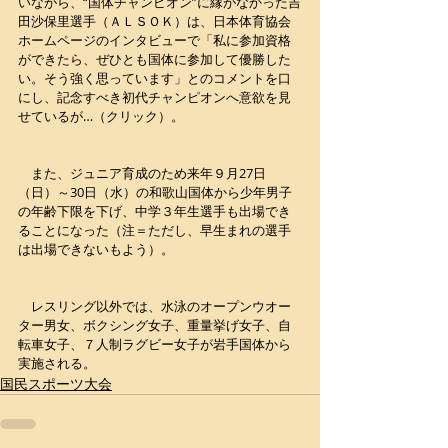
いながら、“国体チャンピオン”に縁がなかった吉
田沙保里選手（ＡＬＳＯＫ）は、日本体育協会
ホームページのインタビューで「私に参加資格
ができたら、ぜひとも国体に参加して優勝した
い。そう強く思っています」とのコメントを口
にし、記念すべき初代チャンピオンへ意欲を見
せているが…（クリック）。
　また、ジュニア育成のため来年９月27日
（日）～30日（水）の和歌山国体から少年男子
の年齢下限を下げ、中学３年生選手も出場でき
ることになった（注＝ただし、早生まれの選手
は出場できないもよう）。
　レスリング以外では、水泳のオープンウオー
ター男女、ボクシング女子、重量挙げ女子、自
転車女子、７人制ラグビー女子が岩手国体から
実施される。
国民スポーツ大会