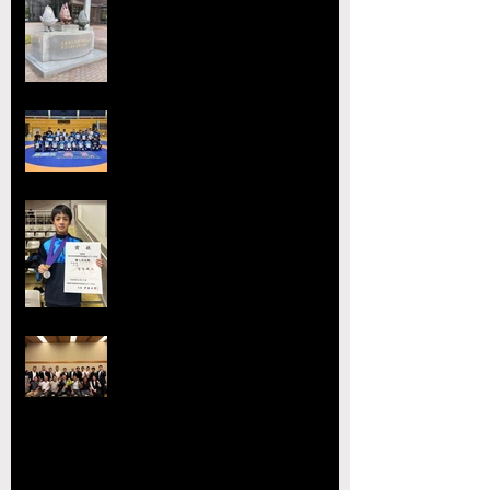
【大会要項】令和8年度 第13回
ジュニア玉名杯が開催決定！
2026熊本県高等学校総合体育大
会レスリング競技 小川
工業高校 ３年連続４回目の優勝
全国選抜大会・JOC大会で準優勝
を達成 柴原颯太（小川工）が見
事な活躍を見せる
熊本県レスリング協会理事会を開
催 協会長の県議会議長就任を祝
賀
【玉名杯大会開催お礼・結果】