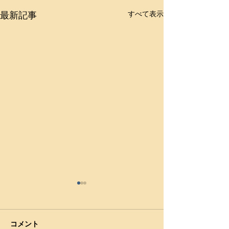
最新記事
すべて表示
【国民体育大会】（少年
男子）・71㎏級 吉村 翔悟
（小川工）が５位入賞
（2023年9月21～24日、鹿児
コメント