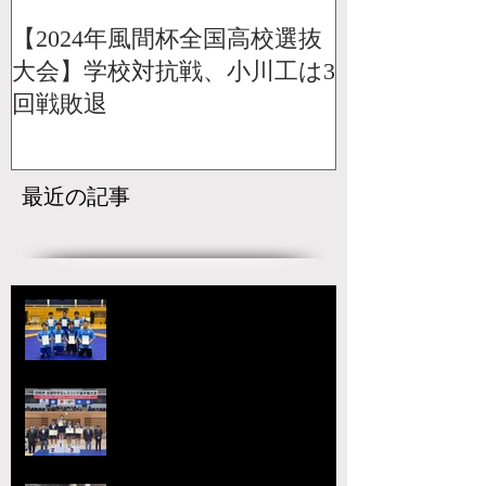
【2024年風間杯全国高校選抜
大会】学校対抗戦、小川工は3
回戦敗退
最近の記事
【国スポ】出場選手決定！青森の
本大会へ向けて挑戦が始まる
宇城アローレスリングクラブの市
原が大躍進！【令和8年度第52回
全国中学生レスリング選手権大
会】