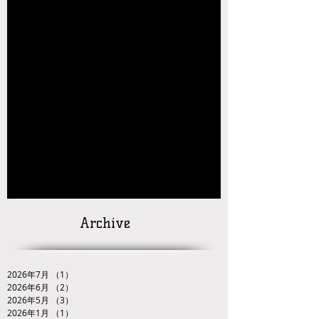
【玉名杯大会開催お礼・結果】
【大会結果】2026年JOCジュニアオリンピッ
クカップレスリング競技九州ブロック予選会
【お知らせ】2026年JOC大会 九州ブロック代
表選手選考会 試合番号の掲載について
【対戦カードの発
表】
「２０２６ＪＯＣ全日本ジュニアレスリング
選手権大会九州ブロック代表選手選考会」
Archive
2026年7月
（1）
1件の記事
2026年6月
（2）
2件の記事
2026年5月
（3）
3件の記事
2026年1月
（1）
1件の記事