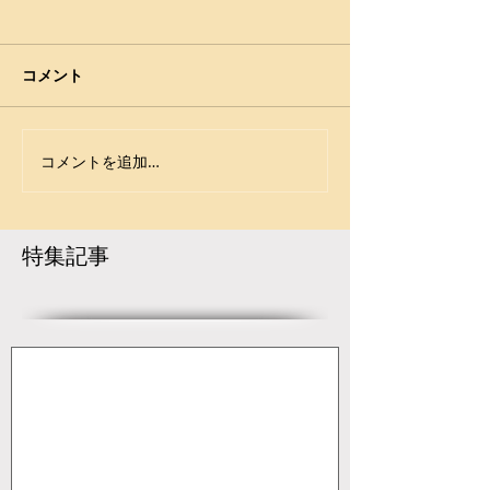
九州総体結果
6月２１日（土）～２２日
（日）に沖縄県・沖縄県立武
コメント
道館で第６６回全九州高等学
校レスリング競技大会が行わ
れた。本県１位の小川工業高
コメントを追加…
【大会要項】令
校は、九州新人に続いて２期
第12回 ジュニ
連続の準優勝となった。小川
開催決定！
工業高校は九州総体初の表彰
特集記事
台。今大会はエース坂本選手
がＵ１７アジア選手権に出場
し、厳しいメンバ...