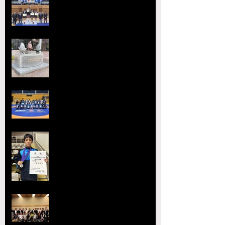
原が大躍進！【令和8年度第52回
全国中学生レスリング選手権大
会】
【大会要項】令和8年度 第13回
ジュニア玉名杯が開催決定！
2026熊本県高等学校総合体育大
会レスリング競技 小川
工業高校 ３年連続４回目の優勝
全国選抜大会・JOC大会で準優勝
を達成 柴原颯太（小川工）が見
事な活躍を見せる
熊本県レスリング協会理事会を開
催 協会長の県議会議長就任を祝
賀