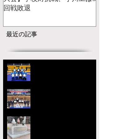
回戦敗退
最近の記事
【国スポ】出場選手決定！青森の
本大会へ向けて挑戦が始まる
宇城アローレスリングクラブの市
原が大躍進！【令和8年度第52回
全国中学生レスリング選手権大
会】
【大会要項】令和8年度 第13回
ジュニア玉名杯が開催決定！