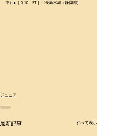
中）●［ 0-10　ST ］〇長島水城（静岡都）
ジュニア
最新記事
すべて表示