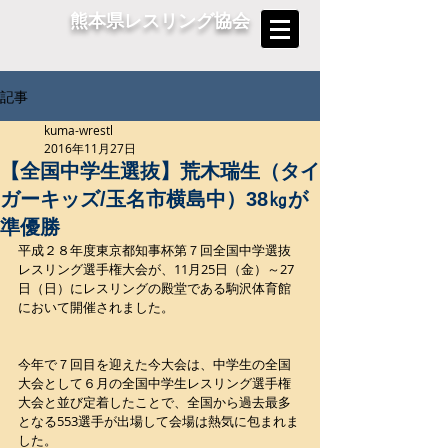
熊本県レスリング協会
記事
kuma-wrestl
2016年11月27日
【全国中学生選抜】荒木瑞生（タイ
ガーキッズ/玉名市横島中）38㎏が
準優勝
平成２８年度東京都知事杯第７回全国中学選抜
レスリング選手権大会が、11月25日（金）～27
日（日）にレスリングの殿堂である駒沢体育館
において開催されました。　
今年で７回目を迎えた今大会は、中学生の全国
大会として６月の全国中学生レスリング選手権
大会と並び定着したことで、全国から過去最多
となる553選手が出場して会場は熱気に包まれま
した。