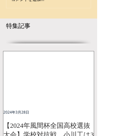
【大会要項】令和8年度
令和7年度 第42
第13回 ジュニア玉名杯が
年少女レスリン
開催決定！
大会が盛大に開
に続き熊本県か
特集記事
ャンピオンが誕
2024年3月28日
【2024年風間杯全国高校選抜
大会】学校対抗戦、小川工は3