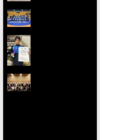
2026熊本県高等学校総合体育大
会レスリング競技 小川
工業高校 ３年連続４回目の優勝
全国選抜大会・JOC大会で準優勝
を達成 柴原颯太（小川工）が見
事な活躍を見せる
熊本県レスリング協会理事会を開
催 協会長の県議会議長就任を祝
賀
【玉名杯大会開催お礼・結果】
【大会結果】2026年JOCジュニアオリンピッ
クカップレスリング競技九州ブロック予選会