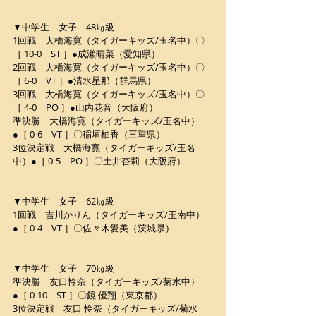
▼中学生　女子　48㎏級
1回戦　大橋海寛（タイガーキッズ/玉名中）〇
［ 10-0　ST ］●成瀨晴菜（愛知県）
2回戦　大橋海寛（タイガーキッズ/玉名中）〇
［ 6-0　VT ］●清水星那（群馬県）
3回戦　大橋海寛（タイガーキッズ/玉名中）〇
［ 4-0　PO ］●山内花音（大阪府）
準決勝　大橋海寛（タイガーキッズ/玉名中）
●［ 0-6　VT ］〇稲垣柚香（三重県）
3位決定戦　大橋海寛（タイガーキッズ/玉名
中）●［ 0-5　PO ］〇土井杏莉（大阪府）
▼中学生　女子　62㎏級
1回戦　吉川かりん（タイガーキッズ/玉南中）
●［ 0-4　VT ］〇佐々木愛美（茨城県）
▼中学生　女子　70㎏級
準決勝　友口怜奈（タイガーキッズ/菊水中）
●［ 0-10　ST ］〇鏡 優翔（東京都）
3位決定戦　友口 怜奈（タイガーキッズ/菊水