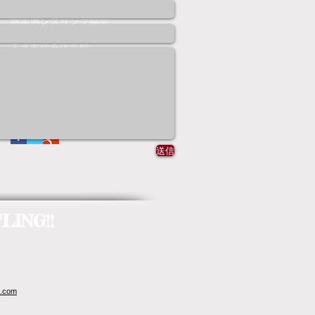
沼尻杯
熊本県
熊本県レスリング協会
熊本県少年少女レスリング連盟
玉名市総合体育館
Follow Us
送信
ING!!
.com