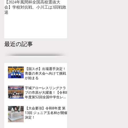
【2024年風間杯全国高校選抜大
会】学校対抗戦、小川工は3回戦敗
退
最近の記事
【国スポ】出場選手決定！
青森の本大会へ向けて挑戦
が始まる
宇城アローレスリングクラ
ブの市原が大躍進！【令和8
年度第52回全国中学生レス
リング選手権大会】
【大会要項】令和8年度 第
13回 ジュニア玉名杯が開催
決定！