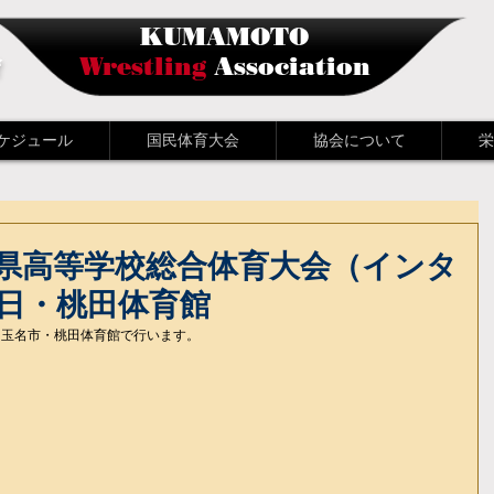
KUMAMOTO
会
Wrestling
Association
ケジュール
国民体育大会
協会について
栄
県高等学校総合体育大会（インタ
3日・桃田体育館
、玉名市・桃田体育館で行います。