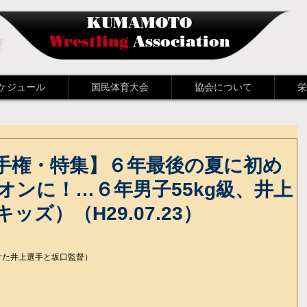
KUMAMOTO
会
Wrestling
Association
ケジュール
国民体育大会
協会について
栄
手権・特集】６年最後の夏に初め
オンに！…６年男子55kg級、井上
ズ）（H29.07.23）
けた井上選手と坂口監督）