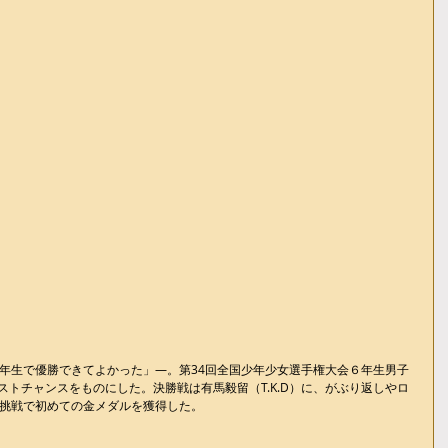
年生で優勝できてよかった」―。第34回全国少年少女選手権大会６年生男子
s）がラストチャンスをものにした。決勝戦は有馬毅留（T.K.D）に、がぶり返しやロ
挑戦で初めての金メダルを獲得した。