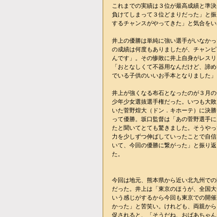
これまでの実績は３位が最高成績と準決
負けてしまって３位どまりだった」と振
するチャンスがやってきた」と気合をい
井上の優勝は単純に強い選手がいなかっ
の成績は何度もありましたが、チャンピ
んです」。その惨敗に井上自身がレスリ
「おとなしくて不器用なんだけど、諦め
でいる子供のいいお手本となりました」
井上が強くなる布石となったのが３月の
少年少女選抜選手権だった。いつも大敗
いた菅野煌大（ドン．キホーテ）に決勝
って優勝。坂口監督は「あの菅野選手に
たと聞いてとても驚きました。そうやっ
力を少しずつ伸ばしていったことで自信
いて、今回の優勝に繋がった」と振り返
た。
今回は地元、熊本県から近い北九州での
だった。井上は「東京のほうが、全国大
いう感じがするから今回も東京での開催
かった」と苦笑い。けれども、両親から
促されると、「そうだね、おばあちゃん