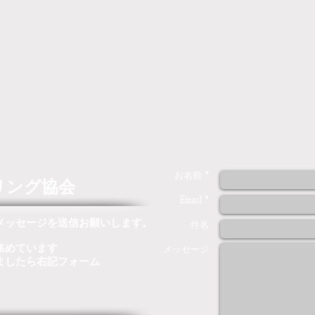
お名前 *
リング協会
Email *
メッセージを送信お願いします。
件名
集めています
メッセージ
ましたら右記フォーム