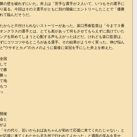
勝の壁を破れずにいた。井上は「苦手な選手が２人いて、いつもその選手に
り返る。今回はその２選手がともに別の階級にエントリーしたことで「優勝
れて臨んだそうだ。
たからと片付けられないストーリーがあった。坂口秀春監督は「今まで３番
オンクラスの選手とは、とても差があって何もさせてもらえずに負けていた
ングを辞めてしまうと心配する声も上がったほどだ。けれども坂口監督は、
ずにコツコツやるところがある選手。その結果がようやく実った。伸び悩ん
と“ウサギとカメ”のカメのように最後に栄冠を手にした井上を称えた。
全国
して
で勝
勝っ
て地
もつ
っ
開催
会と
がよ
「その代り、近いからおばあちゃんが初めて応援に来てくれたじゃない」と
が応援に来てくれたから北九州で行われてよかった」と満面の笑みを見せ