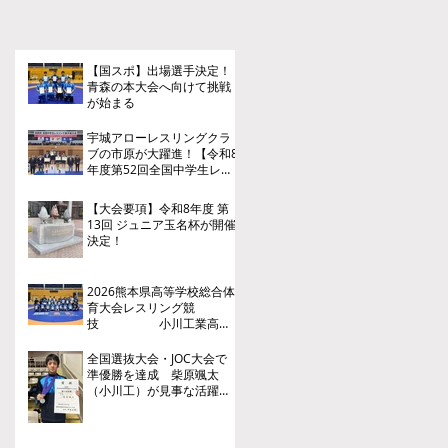
【国スポ】出場選手決定！
青森の本大会へ向けて挑戦
が始まる
宇城アローレスリングクラ
ブの市原が大躍進！【令和8
年度第52回全国中学生レス
リング選手権大会】
【大会要項】令和8年度 第
13回 ジュニア玉名杯が開催
決定！
2026熊本県高等学校総合体
育大会レスリング競
技 小川工業高
校 ３年連続４回目の優勝
全国選抜大会・JOC大会で
準優勝を達成 柴原颯太
（小川工）が見事な活躍を
見せる