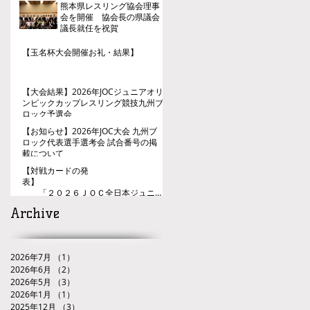
熊本県レスリング協会理事
会を開催 協会長の県議会
議長就任を祝賀
【玉名杯大会開催お礼・結果】
【大会結果】2026年JOCジュニアオリ
ンピックカップレスリング競技九州ブ
ロック予選会
【お知らせ】2026年JOC大会 九州ブ
ロック代表選手選考会 試合番号の掲
載について
【対戦カードの発
表】
「２０２６ＪＯＣ全日本ジュニア
レスリング選手権大会九州ブロック代
Archive
表選手選考会」
2026年7月
（1）
1件の記事
2026年6月
（2）
2件の記事
2026年5月
（3）
3件の記事
2026年1月
（1）
1件の記事
2025年12月
（3）
3件の記事