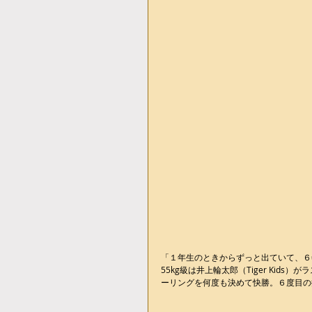
「１年生のときからずっと出ていて、６
55kg級は井上輪太郎（Tiger Kid
ーリングを何度も決めて快勝。６度目の