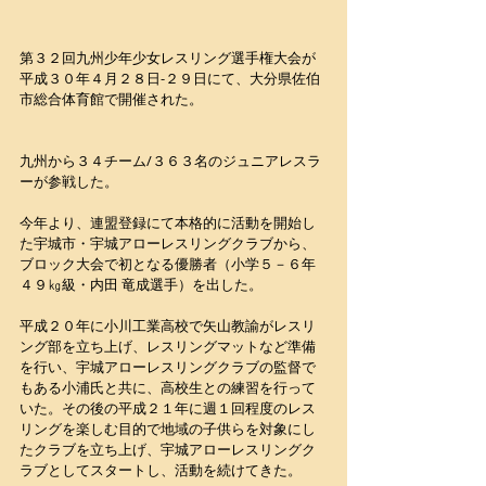
第３２回九州少年少女レスリング選手権大会が
平成３０年４月２８日-２９日にて、大分県佐伯
市総合体育館で開催された。
九州から３４チーム/３６３名のジュニアレスラ
ーが参戦した。
今年より、連盟登録にて本格的に活動を開始し
た宇城市・宇城アローレスリングクラブから、
ブロック大会で初となる優勝者（小学５－６年 
４９㎏級・内田 竜成選手）を出した。
平成２０年に小川工業高校で矢山教諭がレスリ
ング部を立ち上げ、レスリングマットなど準備
を行い、宇城アローレスリングクラブの監督で
もある小浦氏と共に、高校生との練習を行って
いた。その後の平成２１年に週１回程度のレス
リングを楽しむ目的で地域の子供らを対象にし
たクラブを立ち上げ、宇城アローレスリングク
ラブとしてスタートし、活動を続けてきた。