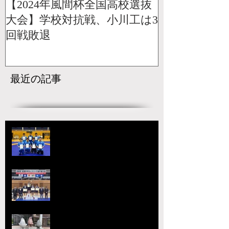
【2024年風間杯全国高校選抜
大会】学校対抗戦、小川工は3
回戦敗退
最近の記事
【国スポ】出場選手決定！青森の
本大会へ向けて挑戦が始まる
宇城アローレスリングクラブの市
原が大躍進！【令和8年度第52回
全国中学生レスリング選手権大
会】
【大会要項】令和8年度 第13回
ジュニア玉名杯が開催決定！