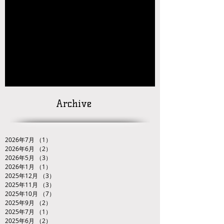
クカップレスリング競技九州ブロック予選会
【お知らせ】2026年JOC大会 九州ブロック代
表選手選考会 試合番号の掲載について
【対戦カードの発
表】
「２０２６ＪＯＣ全日本ジュニアレスリング
選手権大会九州ブロック代表選手選考会」
Archive
2026年7月
（1）
1件の記事
2026年6月
（2）
2件の記事
2026年5月
（3）
3件の記事
2026年1月
（1）
1件の記事
2025年12月
（3）
3件の記事
2025年11月
（3）
3件の記事
2025年10月
（7）
7件の記事
2025年9月
（2）
2件の記事
2025年7月
（1）
1件の記事
2025年6月
（2）
2件の記事