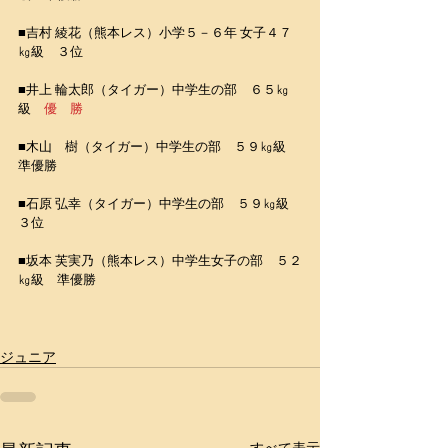
■吉村 綾花（熊本レス）小学５－６年 女子４７
㎏級　３位
■井上 輪太郎（タイガー）中学生の部　６５㎏
級　
優　勝
■木山　樹（タイガー）中学生の部　５９㎏級　
準優勝
■石原 弘幸（タイガー）中学生の部　５９㎏級　
３位
■坂本 芙実乃（熊本レス）中学生女子の部　５２
㎏級　準優勝
ジュニア
すべて表示