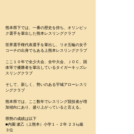
熊本県下では、一番の歴史を持ち、オリンピッ
ク選手を輩出した熊本レスリングクラブ
世界選手権代表選手を輩出し、リオ五輪の女子
コーチの出身でもある上熊本レスリングクラブ
ここ１０年で全少大会、全中大会、ＪＯＣ、国
体等で優勝者を輩出しているタイガーキッズレ
スリングクラブ
そして、新しく、勢いのある宇城アローレスリ
ングクラブ
熊本県では、ここ数年でレスリング競技者が増
加傾向にあり、盛り上がっていると言える。
県勢の成績は以下
■内園 遼乙（上熊本）小学１－２年 ２３㎏級　
３位