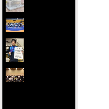
2026熊本県高等学校総合体育大
会レスリング競技 小川
工業高校 ３年連続４回目の優勝
全国選抜大会・JOC大会で準優勝
を達成 柴原颯太（小川工）が見
事な活躍を見せる
熊本県レスリング協会理事会を開
催 協会長の県議会議長就任を祝
賀
【玉名杯大会開催お礼・結果】
【大会結果】2026年JOCジュニアオリンピッ