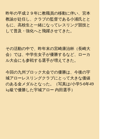
昨年の平成２９年に教職員の移動に伴い、宮本
教諭が赴任し、クラブの監督である小浦氏とと
もに、高校生と一緒になってレスリング競技と
して普及・強化へと飛躍させてきた。
その活動の中で、昨年末の宮崎康治杯（長崎大
会）では、中学生女子が優勝するなど、ローカ
ル大会にも参戦する選手が増えてきた。
今回の九州ブロック大会での優勝は、今後の宇
城アローレスリングクラブにとって大きな価値
のある金メダルとなった。（写真は/小学5-6年49
㎏級で優勝した宇城アロー 内田選手）