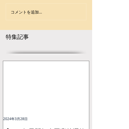
コメントを追加…
【大会要項】令和8年度
令和7年度 第42
第13回 ジュニア玉名杯が
年少女レスリン
開催決定！
大会が盛大に開
に続き熊本県か
特集記事
ャンピオンが誕
2024年3月28日