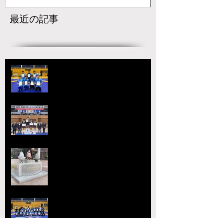
最近の記事
【国スポ】出場選手決定！青森の
本大会へ向けて挑戦が始まる
宇城アローレスリングクラブの市
原が大躍進！【令和8年度第52回
全国中学生レスリング選手権大
会】
【大会要項】令和8年度 第13回
ジュニア玉名杯が開催決定！
2026熊本県高等学校総合体育大
会レスリング競技 小川