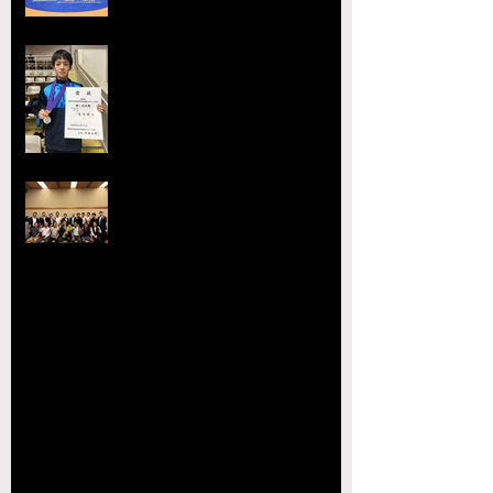
工業高校 ３年連続４回目の優勝
全国選抜大会・JOC大会で準優勝
を達成 柴原颯太（小川工）が見
事な活躍を見せる
熊本県レスリング協会理事会を開
催 協会長の県議会議長就任を祝
賀
【玉名杯大会開催お礼・結果】
【大会結果】2026年JOCジュニアオリンピッ
クカップレスリング競技九州ブロック予選会
【お知らせ】2026年JOC大会 九州ブロック代
表選手選考会 試合番号の掲載について