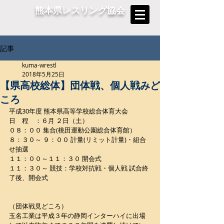
熊本県レスリング協会
記事
kuma-wrestl
2018年5月25日
【県高校総体】団体戦、個人戦みど
ころ
平成30年度 熊本県高等学校総合体育大会
日　程　：６月 ２日（土）
０８：００ 集合(桃田運動公園総合体育館）
８：３０～ ９：００ 計量(リミット計量)・組合
せ抽選
１１：００～１１：３０ 開会式
１１：３０～ 競技：学校対抗戦・個人戦 試合終
了後、開会式
（団体戦見どころ）
玉名工業は平成３年の静岡インターハイに出場