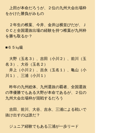
　上田が本命だろうが、２位の九州大会出場枠
をかけた勝負がみもの
　２年生の椎葉、今井、金井は横並びだが、Ｊ
ＯＣと全国選抜出場の経験を持つ椎葉が九州枠
を勝ち取るか？
■６５㎏級
　大野（玉名３）、吉田（小川２）、前川（玉
名３）、大谷（玉名２）
　井上（小川２）、吉永（玉名１）、亀山（小
川１）、三浦（小川１）
　昨年の九州総体、九州選抜の覇者、全国選抜
の準優勝でもある大野が本命であるが、２位の
九州大会出場枠が混戦するだろう
　吉田、前川、大谷、吉永、三浦による戦いで
抜け出すのは誰だ？
　ジュニア経験でもある三浦が一歩リード