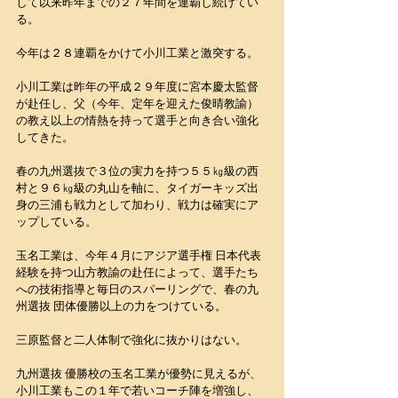
して以来昨年までの２７年間を連覇し続けてい
る。
今年は２８連覇をかけて小川工業と激突する。
小川工業は昨年の平成２９年度に宮本慶太監督
が赴任し、父（今年、定年を迎えた俊晴教諭）
の教え以上の情熱を持って選手と向き合い強化
してきた。
春の九州選抜で３位の実力を持つ５５㎏級の西
村と９６㎏級の丸山を軸に、タイガーキッズ出
身の三浦も戦力として加わり、戦力は確実にア
ップしている。
玉名工業は、今年４月にアジア選手権 日本代表
経験を持つ山方教諭の赴任によって、選手たち
への技術指導と毎日のスパーリングで、春の九
州選抜 団体優勝以上の力をつけている。
三原監督と二人体制で強化に抜かりはない。
九州選抜 優勝校の玉名工業が優勢に見えるが、
小川工業もこの１年で若いコーチ陣を増強し、