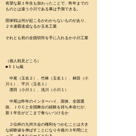
有望な新１年生も加わったことで、昨年までの
ものとは違う小川である事は予測できる。
団体戦は何が起こるかわからないものがあり、
２８連覇達成なるか玉名工業
それとも初の全国切符を手に入れるか小川工業
（個人戦見どころ）
■５１㎏級
　中尾（玉名２）、竹林（玉名１）、林田（小
川１）、平川（玉名１）
　濱田（小川１）、浅川（小川１）
　中尾は昨年のインターハイ、国体、全国選
抜、ＪＯＣと全国舞台の経験を持ち本命だが、
新１年生がどこまで食らいつけるか
　２位枠の九州大会の権利をつかむことは大き
な経験値を伸ばすことになり今後の３年間にと
って、大きなリードとなる。