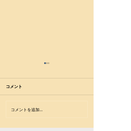
【2024年風間杯全国高校
【令和5年度 全
選抜大会】学校対抗戦、
選抜大会】小川
小川工は3回戦敗退
全国選抜大会へ
2024年風間杯全国高校選抜大
（2024年2月3～
コメント
手に
会 3月27日～29日 新潟・新
玉名市総合体育館）
潟市東総合スポーツセンター
https://www.japa
学校対抗戦・結果（JWF）
wrestling.jp/2024
コメントを追加…
https://www.japan-
125/ --------------
wrestling.jp/2024/03/29/222
戦 ------------------
816/ 個人対抗戦・結果