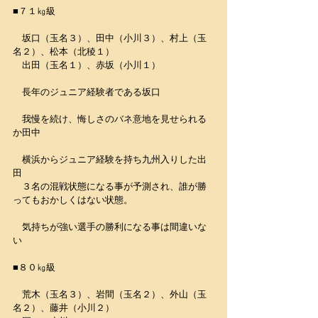
■７１㎏級
　坂口（玉名３）、田中（小川３）、村上（玉
名２）、松本（北稜１）
　出田（玉名１）、赤坂（小川１）
　長年のジュニア経験者である坂口
　我慢を続け、悔しさのバネ意地を見せられる
か田中
　横浜からジュニア経験を持ち九州入りした出
田
　３名の混戦状態になる事が予測され、誰が勝
ってもおかしくはない状態。
　気持ちが強い選手の勝利になる事は間違いな
い
■８０㎏級
　荒木（玉名３）、岩間（玉名２）、外山（玉
名２）、藤井（小川２）