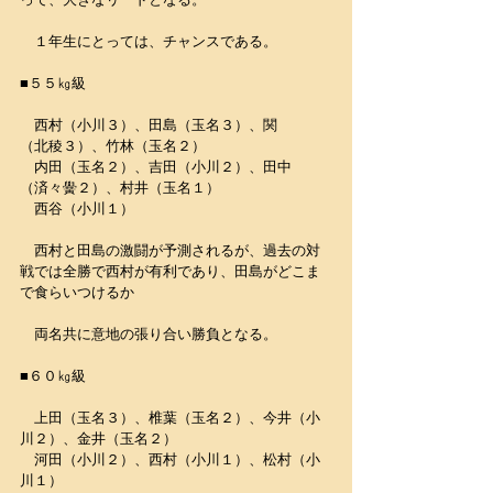
　１年生にとっては、チャンスである。
■５５㎏級
　西村（小川３）、田島（玉名３）、関　　
（北稜３）、竹林（玉名２）
　内田（玉名２）、吉田（小川２）、田中
（済々黌２）、村井（玉名１）
　西谷（小川１）
　西村と田島の激闘が予測されるが、過去の対
戦では全勝で西村が有利であり、田島がどこま
で食らいつけるか
　両名共に意地の張り合い勝負となる。
■６０㎏級
　上田（玉名３）、椎葉（玉名２）、今井（小
川２）、金井（玉名２）
　河田（小川２）、西村（小川１）、松村（小
川１）