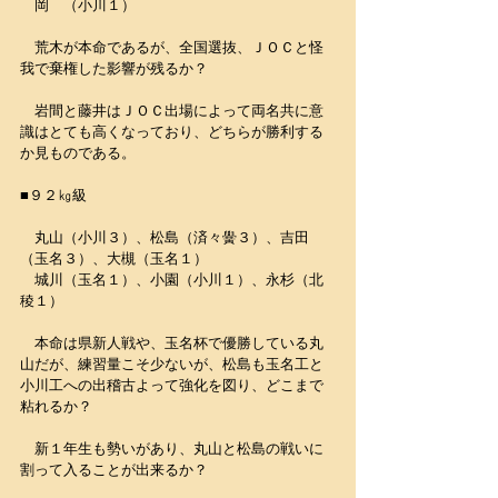
　岡　（小川１）
　荒木が本命であるが、全国選抜、ＪＯＣと怪
我で棄権した影響が残るか？
　岩間と藤井はＪＯＣ出場によって両名共に意
識はとても高くなっており、どちらが勝利する
か見ものである。
■９２㎏級
　丸山（小川３）、松島（済々黌３）、吉田
（玉名３）、大槻（玉名１）
　城川（玉名１）、小園（小川１）、永杉（北
稜１）
　本命は県新人戦や、玉名杯で優勝している丸
山だが、練習量こそ少ないが、松島も玉名工と
小川工への出稽古よって強化を図り、どこまで
粘れるか？
　新１年生も勢いがあり、丸山と松島の戦いに
割って入ることが出来るか？