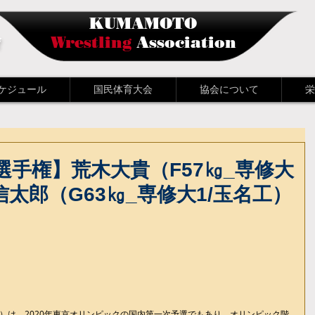
KUMAMOTO
会
Wrestling
Association
ケジュール
国民体育大会
協会について
栄
選手権】荒木大貴（F57㎏_専修大
信太郎（G63㎏_専修大1/玉名工）
）は、2020年東京オリンピックの国内第一次予選でもあり、オリンピック階