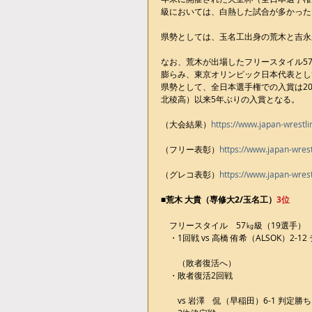
級においては、白熱した試合が多かった
県勢としては、玉名工出身の荒木と吉永
なお、荒木が出場したフリースタイル5
膨らみ、東京オリンピック日本代表とし
県勢として、全日本選手権での入賞は20
北稜高）以来5年ぶりの入賞となる。
（大会結果）
https://www.japan-wrestl
（フリー表彰）
https://www.japan-wres
（グレコ表彰）
https://www.japan-wres
■荒木 大貴（専修大2/玉名工）
3位
　フリースタイル　57㎏級（19選手）
　・1回戦 vs 高橋 侑希（ALSOK）2-
　　（敗者復活へ）
　・敗者復活2回戦
　　vs 岩澤　侃（早稲田）6-1 判定勝ち