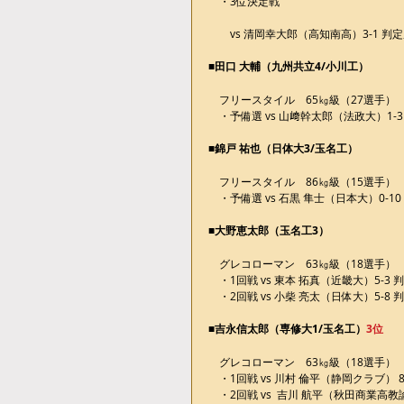
　・3位決定戦
　　vs 清岡幸大郎（高知南高）3-1 判
■田口 大輔（九州共立4/小川工）
　フリースタイル　65㎏級（27選手）
　・予備選 vs 山﨑幹太郎（法政大）1-
■錦戸 祐也（日体大3/玉名工）
　フリースタイル　86㎏級（15選手）
　・予備選 vs 石黒 隼士（日本大）0-
■大野恵太郎（玉名工3）
　グレコローマン　63㎏級（18選手）
　・1回戦 vs 東本 拓真（近畿大）5-3 
　・2回戦 vs 小柴 亮太（日体大）5-8 
■吉永信太郎（専修大1/玉名工）
3位
　グレコローマン　63㎏級（18選手）
　・1回戦 vs 川村 倫平（静岡クラブ） 
　・2回戦 vs  吉川 航平（秋田商業高教