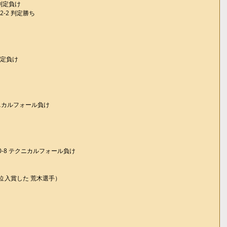
 判定負け
-2 判定勝ち
判定負け
クニカルフォール負け
0-8 テクニカルフォール負け
３位入賞した 荒木選手）