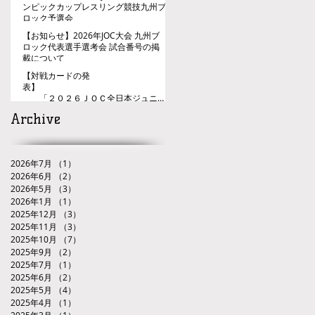
ンピックカップレスリング競技九州ブ
ロック予選会
【お知らせ】2026年JOC大会 九州ブ
ロック代表選手選考会 試合番号の掲
載について
【対戦カードの発
表】
「２０２６ＪＯＣ全日本ジュニア
レスリング選手権大会九州ブロック代
Archive
表選手選考会」
2026年7月
（1）
1件の記事
2026年6月
（2）
2件の記事
2026年5月
（3）
3件の記事
2026年1月
（1）
1件の記事
2025年12月
（3）
3件の記事
2025年11月
（3）
3件の記事
2025年10月
（7）
7件の記事
2025年9月
（2）
2件の記事
2025年7月
（1）
1件の記事
2025年6月
（2）
2件の記事
2025年5月
（4）
4件の記事
2025年4月
（1）
1件の記事