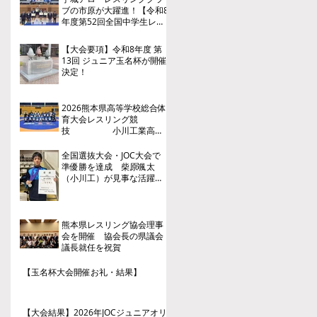
ブの市原が大躍進！【令和8
年度第52回全国中学生レス
リング選手権大会】
【大会要項】令和8年度 第
13回 ジュニア玉名杯が開催
決定！
2026熊本県高等学校総合体
育大会レスリング競
技 小川工業高
校 ３年連続４回目の優勝
全国選抜大会・JOC大会で
準優勝を達成 柴原颯太
（小川工）が見事な活躍を
見せる
熊本県レスリング協会理事
会を開催 協会長の県議会
議長就任を祝賀
【玉名杯大会開催お礼・結果】
【大会結果】2026年JOCジュニアオリ