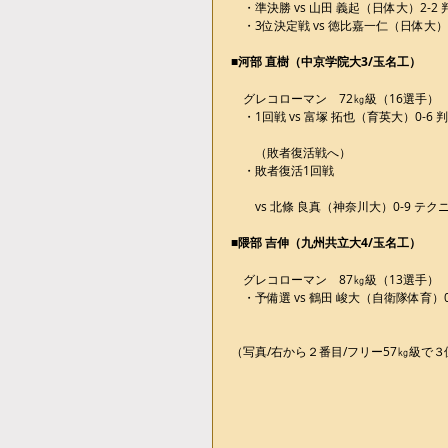
　・準決勝 vs 山田 義起（日体大）2-2
　・3位決定戦 vs 徳比嘉一仁（日体大）2
■河部 直樹（中京学院大3/玉名工）
　グレコローマン　72㎏級（16選手）
　・1回戦 vs 富塚 拓也（育英大）0-6 
　　（敗者復活戦へ）
　・敗者復活1回戦
　　vs 北條 良真（神奈川大）0-9 テ
■隈部 吉伸（九州共立大4/玉名工）
　グレコローマン　87㎏級（13選手）
　・予備選 vs 鶴田 峻大（自衛隊体育）
（写真/右から２番目/フリー57㎏級で