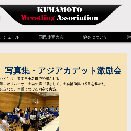
KUMAMOTO
会
Wrestling
Association
ケジュール
国民体育大会
協会について
栄
】写真集・アジアカデット激励会
ハイ）は、熊本県玉名市で開催される。
業）がリハーサル大会の第一弾として、大会補助員の役目を務めた。
判定など、本番にむけた内容で実施。