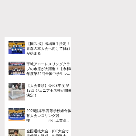
【国スポ】出場選手決定！
青森の本大会へ向けて挑戦
が始まる
宇城アローレスリングクラ
ブの市原が大躍進！【令和8
年度第52回全国中学生レス
リング選手権大会】
【大会要項】令和8年度 第
13回 ジュニア玉名杯が開催
決定！
2026熊本県高等学校総合体
育大会レスリング競
技 小川工業高
校 ３年連続４回目の優勝
全国選抜大会・JOC大会で
準優勝を達成 柴原颯太