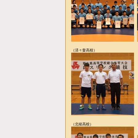
（済々黌高校）
（北稜高校）