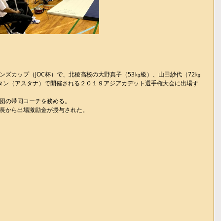
ズカップ（JOC杯）で、北稜高校の大野真子（53㎏級）、山田紗代（72㎏
タン（アスタナ）で開催される２０１９アジアカデット選手権大会に出場す
団の帯同コーチを務める。
長から出場激励金が授与された。