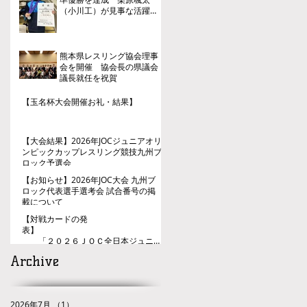
（小川工）が見事な活躍を
見せる
熊本県レスリング協会理事
会を開催 協会長の県議会
議長就任を祝賀
【玉名杯大会開催お礼・結果】
【大会結果】2026年JOCジュニアオリ
ンピックカップレスリング競技九州ブ
ロック予選会
【お知らせ】2026年JOC大会 九州ブ
ロック代表選手選考会 試合番号の掲
載について
【対戦カードの発
表】
「２０２６ＪＯＣ全日本ジュニア
レスリング選手権大会九州ブロック代
Archive
表選手選考会」
2026年7月
（1）
1件の記事