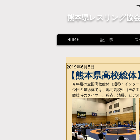
熊本県レスリング協
HOME
記 事
ス
2019年6月5日
【熊本県高校総体
今年度の全国高校総体（通称：インター
今回の県総体では、地元高校生（玉名工
競技時のタイマー、得点、清掃、ビデオ