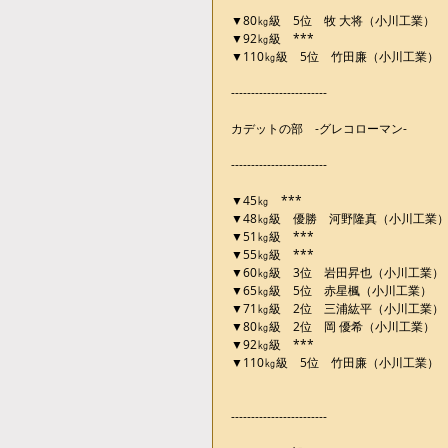
▼80㎏級　5位　牧 大将（小川工業）
▼92㎏級　***
▼110㎏級　5位　竹田廉（小川工業）
------------------------
カデットの部　-グレコローマン-
------------------------
▼45㎏　***
▼48㎏級　優勝　河野隆真（小川工業
▼51㎏級　***
▼55㎏級　***
▼60㎏級　3位　岩田昇也（小川工業）
▼65㎏級　5位　赤星楓（小川工業）
▼71㎏級　2位　三浦紘平（小川工業）
▼80㎏級　2位　岡 優希（小川工業）
▼92㎏級　***
▼110㎏級　5位　竹田廉（小川工業）
------------------------