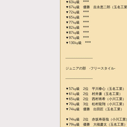
▼63㎏級　***
▼67㎏級　優勝　吉永恵二郎（玉名工
▼72㎏級　***
▼65㎏級　***
▼77㎏級　***
▼82㎏級　***
▼87㎏級　***
▼97㎏級　***
▼130㎏級　***
------------------------
ジュニアの部　-フリースタイル-
------------------------
▼57㎏級　2位　平川拳心（玉名工業）
▼61㎏級　2位　村井廉（玉名工業）
▼65㎏級　2位　西村将希（小川工業）
▼70㎏級　3位　松村龍翔（小川工業）
▼74㎏級　優勝　出田匠（玉名工業）
▼74㎏級　2位　赤坂寿葵哉（小川工業
▼79㎏級　優勝　大槻慶太（玉名工業