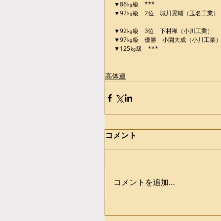
▼86㎏級　***
▼92㎏級　2位　城川晃輔（玉名工業）
▼92㎏級　3位　下村禅（小川工業）
▼97㎏級　優勝　小園大成（小川工業
▼125㎏級　***
高体連
コメント
コメントを追加…