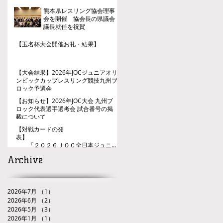
熊本県レスリング協会理事
会を開催 協会長の県議会
議長就任を祝賀
【玉名杯大会開催お礼・結果】
【大会結果】2026年JOCジュニアオリ
ンピックカップレスリング競技九州ブ
ロック予選会
【お知らせ】2026年JOC大会 九州ブ
ロック代表選手選考会 試合番号の掲
載について
【対戦カードの発
表】
「２０２６ＪＯＣ全日本ジュニア
レスリング選手権大会九州ブロック代
Archive
表選手選考会」
2026年7月
（1）
1件の記事
2026年6月
（2）
2件の記事
2026年5月
（3）
3件の記事
2026年1月
（1）
1件の記事