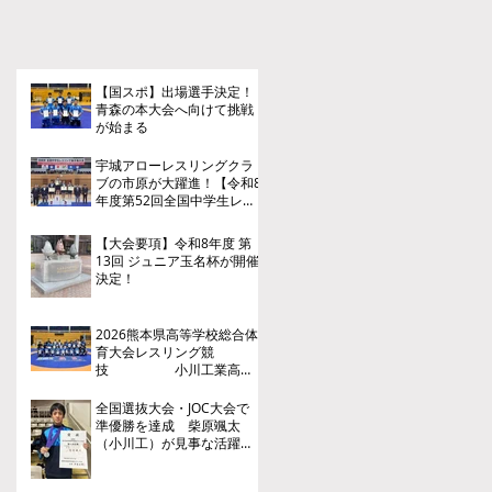
【国スポ】出場選手決定！
青森の本大会へ向けて挑戦
が始まる
宇城アローレスリングクラ
ブの市原が大躍進！【令和8
年度第52回全国中学生レス
リング選手権大会】
【大会要項】令和8年度 第
13回 ジュニア玉名杯が開催
決定！
2026熊本県高等学校総合体
育大会レスリング競
技 小川工業高
校 ３年連続４回目の優勝
全国選抜大会・JOC大会で
準優勝を達成 柴原颯太
（小川工）が見事な活躍を
見せる