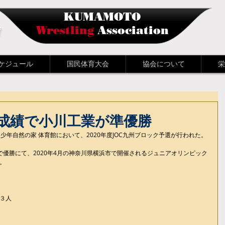
KUMAMOTO
会
Wrestling
Association
ケジュール
国民体育大会
協会について
栄
成績で小川工業が準優勝
青島少年自然の家 体育館において、2020年度JOC九州ブロック予選が行われた。
で優勝にて、2020年4月の神奈川県横浜市で開催されるジュニアオリンピック
。
３人