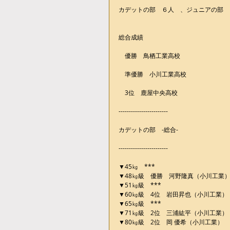
カデットの部　６人　、ジュニアの部　
総合成績
　優勝　鳥栖工業高校
　準優勝　小川工業高校
　3位　鹿屋中央高校
------------------------
カデットの部　-総合-
------------------------
▼45㎏　***
▼48㎏級　優勝　河野隆真（小川工業
▼51㎏級　***
▼60㎏級　4位　岩田昇也（小川工業）
▼65㎏級　***
▼71㎏級　2位　三浦紘平（小川工業）
▼80㎏級　2位　岡 優希（小川工業）