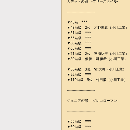
カデットの部　-フリースタイル-
------------------------
▼45㎏　***
▼48㎏級　2位　河野隆真（小川工業）
▼51㎏級　***
▼55㎏級　***
▼60㎏級　***
▼65㎏級　***
▼71㎏級　2位　三浦紘平（小川工業）
▼80㎏級　優勝　岡 優希（小川工業）
▼80㎏級　3位　牧 大将（小川工業）
▼92㎏級　***
▼110㎏級　5位　竹田廉（小川工業）
------------------------
ジュニアの部　-グレコローマン-
------------------------
▼55㎏級　***
▼60㎏級　***