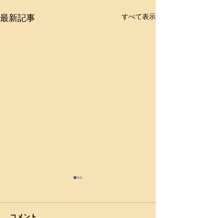
最新記事
すべて表示
【2024年風間杯全国高校
【令和5年度 全
選抜大会】学校対抗戦、
選抜大会】小川
小川工は3回戦敗退
全国選抜大会へ
2024年風間杯全国高校選抜大
（2024年2月3～
コメント