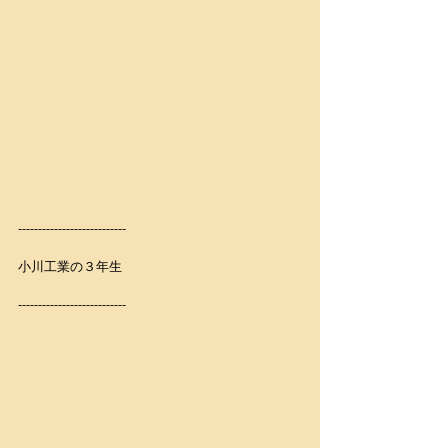
---------------------------
小川工業の３年生
---------------------------