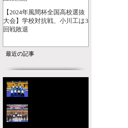
【2024年風間杯全国高校選抜
大会】学校対抗戦、小川工は3
回戦敗退
最近の記事
【国スポ】出場選手決定！青森の
本大会へ向けて挑戦が始まる
宇城アローレスリングクラブの市
原が大躍進！【令和8年度第52回
全国中学生レスリング選手権大
会】