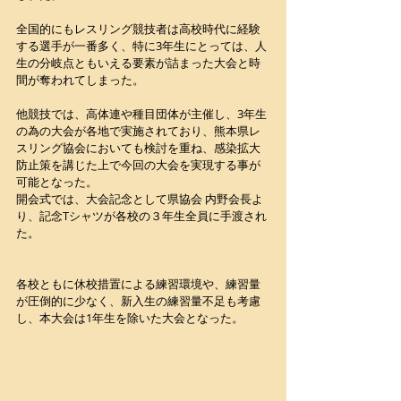
全国的にもレスリング競技者は高校時代に経験
する選手が一番多く、特に3年生にとっては、人
生の分岐点ともいえる要素が詰まった大会と時
間が奪われてしまった。
他競技では、高体連や種目団体が主催し、3年生
の為の大会が各地で実施されており、熊本県レ
スリング協会においても検討を重ね、感染拡大
防止策を講じた上で今回の大会を実現する事が
可能となった。
開会式では、大会記念として県協会 内野会長よ
り、記念Tシャツが各校の３年生全員に手渡され
た。 
各校ともに休校措置による練習環境や、練習量
が圧倒的に少なく、新入生の練習量不足も考慮
し、本大会は1年生を除いた大会となった。