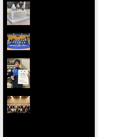
【大会要項】令和8年度 第13回
ジュニア玉名杯が開催決定！
2026熊本県高等学校総合体育大
会レスリング競技 小川
工業高校 ３年連続４回目の優勝
全国選抜大会・JOC大会で準優勝
を達成 柴原颯太（小川工）が見
事な活躍を見せる
熊本県レスリング協会理事会を開
催 協会長の県議会議長就任を祝
賀
【玉名杯大会開催お礼・結果】