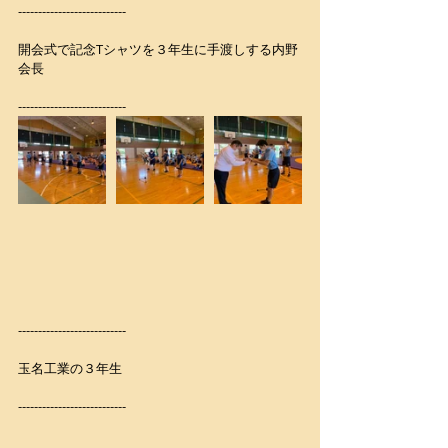
---------------------------
開会式で記念Tシャツを３年生に手渡しする内野
会長
---------------------------
---------------------------
玉名工業の３年生
---------------------------