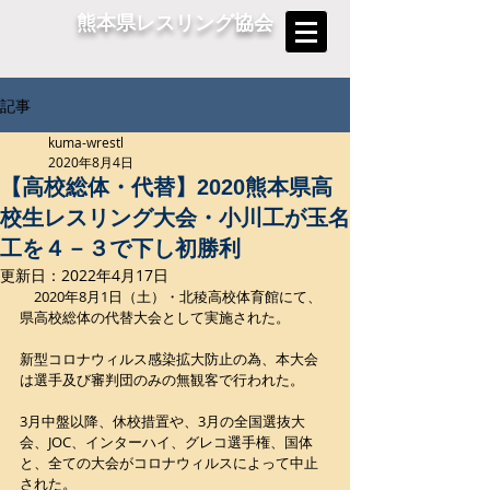
熊本県レスリング協会
記事
kuma-wrestl
2020年8月4日
【高校総体・代替】2020熊本県高
校生レスリング大会・小川工が玉名
工を４－３で下し初勝利
更新日：
2022年4月17日
　2020年8月1日（土）・北稜高校体育館にて、
県高校総体の代替大会として実施された。
新型コロナウィルス感染拡大防止の為、本大会
は選手及び審判団のみの無観客で行われた。
3月中盤以降、休校措置や、3月の全国選抜大
会、JOC、インターハイ、グレコ選手権、国体
と、全ての大会がコロナウィルスによって中止
された。