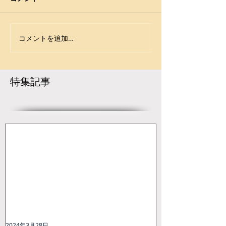
手に
会 3月27日～29日 新潟・新
玉名市総合体育館）
潟市東総合スポーツセンター
https://www.japa
学校対抗戦・結果（JWF）
wrestling.jp/2024
コメントを追加…
https://www.japan-
125/ --------------
wrestling.jp/2024/03/29/222
戦 ------------------
816/ 個人対抗戦・結果
特集記事
（JWF）...
2024年3月28日