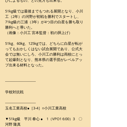
びによるもの、との見方も出来る。
51kg級では最後までもつれる展開となり、小川
工（2年）の河野が初戦を勝利でスタートし、
71kg級の三浦（3年）が4つ目の白星を勝ち取り
勝利へと導いた。
（画像：小川工 宮本監督：初の胴上げ）
51kg、60kg、125kgでは、どちらに白星が転が
ってもおかしくはない試合展開であり、公式大
会では無いにしろ、小川工の勝利は両校にとっ
て起爆剤となり、熊本県の選手団がレベルアッ
プ出来る材料となった。
---------------------------
学校対抗戦
---------------------------
玉名工業高校●［3-4］○小川工業高校
▼51kg級　平川 拳心 ●　1（VPO1 6:00）3　〇 
河野 隆真