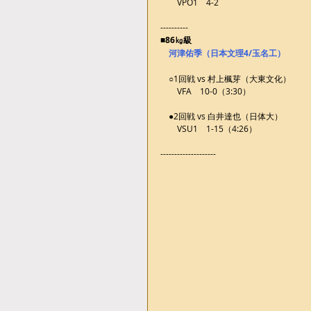
　　VPO1　4-2
----------
■86㎏級
河津佑季（日本文理4/玉名工）
　○1回戦 vs 村上楓芽（大東文化）
　　VFA　10-0（3:30）
　●2回戦 vs 白井達也（日体大）
　　VSU1　1-15（4:26）
--------------------