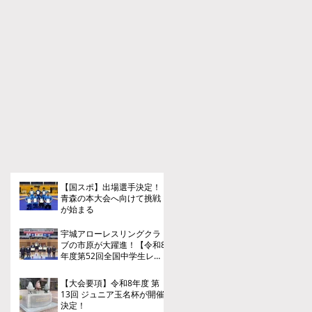
【国スポ】出場選手決定！
青森の本大会へ向けて挑戦
が始まる
宇城アローレスリングクラ
ブの市原が大躍進！【令和8
年度第52回全国中学生レス
リング選手権大会】
【大会要項】令和8年度 第
13回 ジュニア玉名杯が開催
決定！