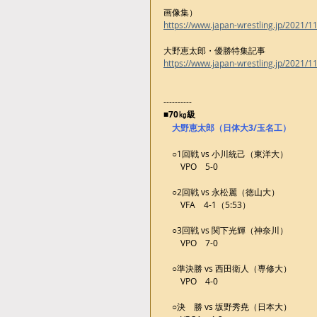
画像集）
https://www.japan-wrestling.jp/2021/1
大野恵太郎・優勝特集記事
https://www.japan-wrestling.jp/2021/1
----------
■70㎏級
大野恵太郎（日体大3/玉名工）
　○1回戦 vs 小川統己（東洋大）
　　VPO　5-0
　○2回戦 vs 永松麗（徳山大）
　　VFA　4-1（5:53）
　○3回戦 vs 関下光輝（神奈川）
　　VPO　7-0
　○準決勝 vs 西田衛人（専修大）
　　VPO　4-0
　○決　勝 vs 坂野秀尭（日本大）