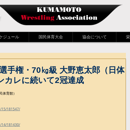
KUMAMOTO
会
Wrestling
Association
ケジュール
国民体育大会
協会について
栄
学選手権・70㎏級 大野恵太郎（日体
インカレに続いて2冠達成
市民体育館）
1/15/181547/
1/14/181430/