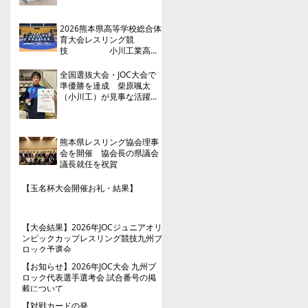
2026熊本県高等学校総合体
育大会レスリング競
技 小川工業高
校 ３年連続４回目の優勝
全国選抜大会・JOC大会で
準優勝を達成 柴原颯太
（小川工）が見事な活躍を
見せる
熊本県レスリング協会理事
会を開催 協会長の県議会
議長就任を祝賀
【玉名杯大会開催お礼・結果】
【大会結果】2026年JOCジュニアオリ
ンピックカップレスリング競技九州ブ
ロック予選会
【お知らせ】2026年JOC大会 九州ブ
ロック代表選手選考会 試合番号の掲
載について
【対戦カードの発