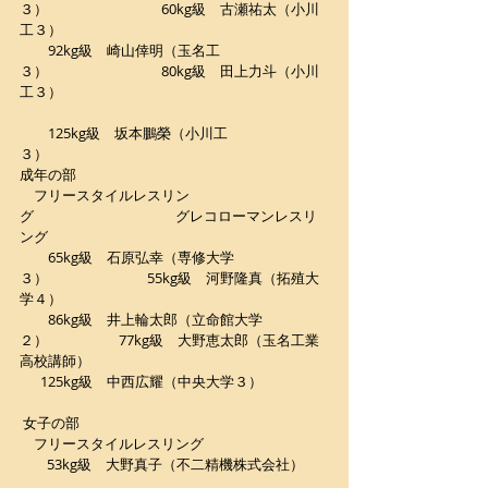
３）　　　　　　　　60kg級　古瀬祐太（小川
工３）
　　92kg級　崎山倖明（玉名工
３）　　　　　　　　80kg級　田上力斗（小川
工３）
　　125kg級　坂本鵬榮（小川工
３）　　　　　　
成年の部　　
　フリースタイルレスリン
グ　　　　　　　　　　グレコローマンレスリ
ング
　　65kg級　石原弘幸（専修大学
３）　　　　　　　55kg級　河野隆真（拓殖大
学４）
　　86kg級　井上輪太郎（立命館大学
２）　　　　　77kg級　大野恵太郎（玉名工業
高校講師）
　  125kg級　中西広耀（中央大学３）
 女子の部
　フリースタイルレスリング
 　   53kg級　大野真子（不二精機株式会社）　