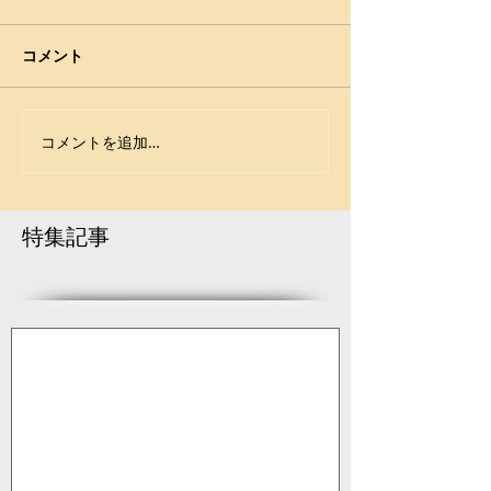
コメント
コメントを追加…
宇城アローレスリングク
【大会要項】令
ラブの市原が大躍進！
第13回 ジュニ
【令和8年度第52回全国中
開催決定！
学生レスリング選手権大
特集記事
会】