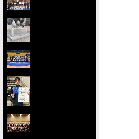
全国中学生レスリング選手権大
会】
【大会要項】令和8年度 第13回
ジュニア玉名杯が開催決定！
2026熊本県高等学校総合体育大
会レスリング競技 小川
工業高校 ３年連続４回目の優勝
全国選抜大会・JOC大会で準優勝
を達成 柴原颯太（小川工）が見
事な活躍を見せる
熊本県レスリング協会理事会を開
催 協会長の県議会議長就任を祝
賀