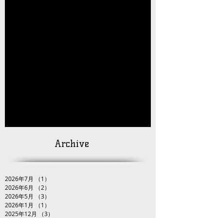
【玉名杯大会開催お礼・結果】
【大会結果】2026年JOCジュニアオリンピッ
クカップレスリング競技九州ブロック予選会
【お知らせ】2026年JOC大会 九州ブロック代
表選手選考会 試合番号の掲載について
【対戦カードの発
表】
「２０２６ＪＯＣ全日本ジュニアレスリング
選手権大会九州ブロック代表選手選考会」
Archive
2026年7月
（1）
1件の記事
2026年6月
（2）
2件の記事
2026年5月
（3）
3件の記事
2026年1月
（1）
1件の記事
2025年12月
（3）
3件の記事