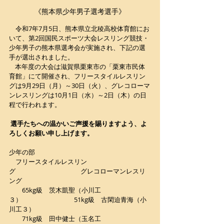
《熊本県少年男子選考選手》
　令和7年7月5日、熊本県立北稜高校体育館にお
いて、第2回国民スポーツ大会レスリング競技・
少年男子の熊本県選考会が実施され、下記の選
手が選出されました。
    本年度の大会は滋賀県栗東市の「栗東市民体
育館」にて開催され、フリースタイルレスリン
グは9月29日（月）～30日（火）、グレコローマ
ンレスリングは10月1日（水）～2日（木）の日
程で行われます。
選手たちへの温かいご声援を賜りますよう、よ
ろしくお願い申し上げます。
少年の部
　フリースタイルレスリン
グ　　　　　　　　　　グレコローマンレスリ
ング　　　
　　65kg級　茨木凱聖（小川工
３）　　　　　　　　51kg級　古閑迫青海（小
川工３）
　　71kg級　田中健士（玉名工