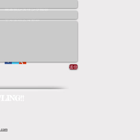
沼尻杯
熊本県
熊本県レスリング協会
熊本県少年少女レスリング連盟
玉名市総合体育館
Follow Us
送信
ING!!
.com