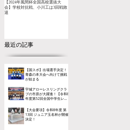
【2024年風間杯全国高校選抜大
会】学校対抗戦、小川工は3回戦敗
退
最近の記事
【国スポ】出場選手決定！
青森の本大会へ向けて挑戦
が始まる
宇城アローレスリングクラ
ブの市原が大躍進！【令和8
年度第52回全国中学生レス
リング選手権大会】
【大会要項】令和8年度 第
13回 ジュニア玉名杯が開催
決定！