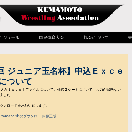
KUMAMOTO
会
Wrestling
Association
ケジュール
国民体育大会
協会について
栄
7回 ジュニア玉名杯】申込Ｅｘｃｅ
について
申し込みＥｘｃｅｌファイルについて、様式２シートにおいて、入力が出来ない
ました。
ウンロードをお願い致します。
_jrtamana.xlsのダウンロード(修正版)