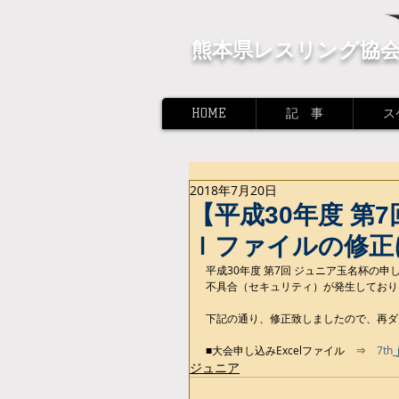
熊本県レスリング協
HOME
記 事
ス
2018年7月20日
【平成30年度 第
ｌファイルの修正
平成30年度 第7回 ジュニア玉名杯の
不具合（セキュリティ）が発生しており
下記の通り、修正致しましたので、再ダ
■大会申し込みExcelファイル　⇒　
7th
ジュニア