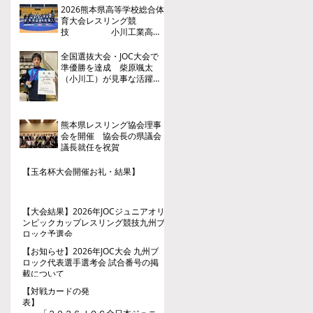
2026熊本県高等学校総合体
育大会レスリング競
技 小川工業高
校 ３年連続４回目の優勝
全国選抜大会・JOC大会で
準優勝を達成 柴原颯太
（小川工）が見事な活躍を
見せる
熊本県レスリング協会理事
会を開催 協会長の県議会
議長就任を祝賀
【玉名杯大会開催お礼・結果】
【大会結果】2026年JOCジュニアオリ
ンピックカップレスリング競技九州ブ
ロック予選会
【お知らせ】2026年JOC大会 九州ブ
ロック代表選手選考会 試合番号の掲
載について
【対戦カードの発
表】
「２０２６ＪＯＣ全日本ジュニア