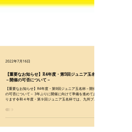
2022年7月16日
【重要なお知らせ】R4年度・第9回ジュニア玉名杯
－開催の可否について－
【重要なお知らせ】R4年度・第9回ジュニア玉名杯－開催
の可否について－ 3年ぶりに開催に向けて準備を進めてお
ります令和４年度・第９回ジュニア玉名杯では、九州ブロ
ックとしては久々の大会実施となっており、各クラブから
順調に申込されております。...