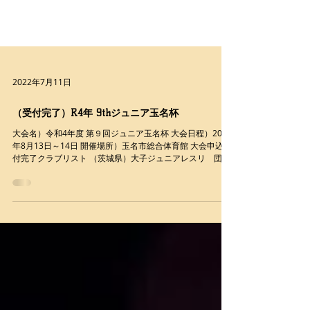
2022年7月11日
（受付完了）R4年 9thジュニア玉名杯
大会名）令和4年度 第９回ジュニア玉名杯 大会日程）2022
年8月13日～14日 開催場所）玉名市総合体育館 大会申込受
付完了クラブリスト （茨城県）大子ジュニアレスリ 団体
の部 （---）、個人の部（1人）、入館申請（3人） （神奈
川）FIRE BOYS ...