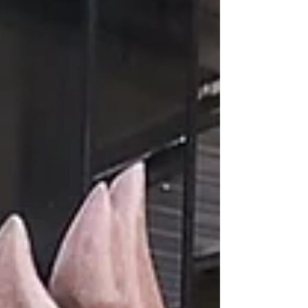
試合が進行する本大会。7名の選手が大会初日で敗戦を喫す
る中、宇城アローレスリングクラブの市原美樹(マリスト学
園中学3年)が、準々決勝で開催県の選手をフォール勝ちで
制し、大会2日目の準決勝へ進出。 準決勝では惜しくもフ
ォール負けを喫したが、熊本県勢唯一の上位入賞である3位
入賞を果たし、涙と笑顔の銅メダルを手中にした。 決勝進
出まであと一歩及ばず。この悔しさをバネに！更なる飛躍
を！ 県勢唯一のメダルを獲得した市原美樹(宇城アローレス
リングクラブ/マリスト学園中学3年) 今回出場した選手の男
女比は、男子4名に女子4名。出場選手の半数が女子選手と
言うこともあり、今まさに熊本県のレスリング界は女子選
手の活躍にも大いに期待ができる環境にあると言える。 し
かしながら、高校進学をある一定の区切り