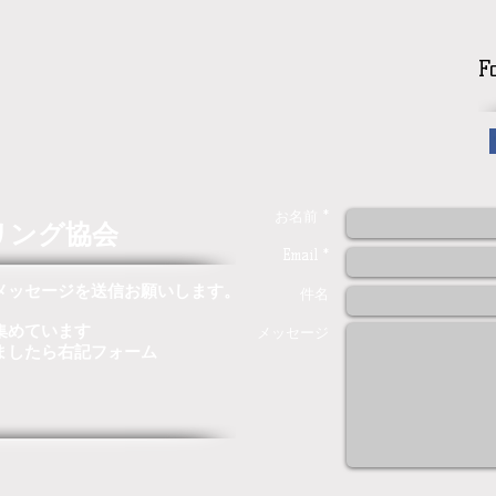
F
お名前 *
リング協会
Email *
メッセージを送信お願いします。
件名
集めています
メッセージ
ましたら右記フォーム