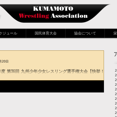
KUMAMOTO
会
Wrestling
Association
ケジュール
国民体育大会
協会について
栄
月20日
年度 第36回 九州少年少女レスリング選手権大会【快挙！
勢優勝者8名！】