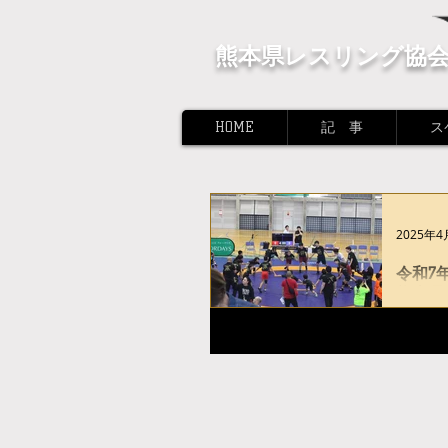
熊本県レスリング協
HOME
記 事
ス
2025年4
令和7
熊本県