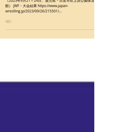
（2023年9月21～24日、鹿児島・日置市吹上浜公園体育
館） JWF・大会結果 https://www.japan-
wrestling.jp/2023/09/26/215501/
*********************************************
*...