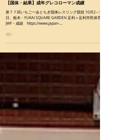
2022年10月6日
【国体・結果】成年グレコローマン成績
第７７回いちご一会とちぎ国体レスリング競技 10月2～5
日、栃木・FUKAI SQUARE GARDEN 足利＝足利市民体育館
JWF・成績 https://www.japan-
wrestling.jp/2022/10/06/196636/...