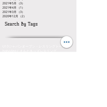
2021年5月
（3）
3件の記事
2021年4月
（1）
1件の記事
2021年3月
（3）
3件の記事
2020年12月
（2）
2件の記事
Search By Tags
U13ジャパンオープン・レスリングトーナメント
hot
video
くまもと
キッズレスリング
キッズレスリング、ジュニアレスリング、熊本県、くまもと、レスリング
ジュニアレスリング
ジュニア玉名杯
レスリング
九州少年少女レスリング選手権大会
全中選抜
全国中学生レスリング選手権大会
全国中学選抜U15レスリング選手権大会
全国少年少女レスリング選手権大会
全国少年少女選抜レスリング選手権大会
沼尻杯
熊本県
熊本県レスリング協会
熊本県少年少女レスリング連盟
玉名市総合体育館
Follow Us