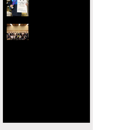
事な活躍を見せる
熊本県レスリング協会理事会を開
催 協会長の県議会議長就任を祝
賀
【玉名杯大会開催お礼・結果】
【大会結果】2026年JOCジュニアオリンピッ
クカップレスリング競技九州ブロック予選会
【お知らせ】2026年JOC大会 九州ブロック代
表選手選考会 試合番号の掲載について
【対戦カードの発
表】
「２０２６ＪＯＣ全日本ジュニアレスリング
選手権大会九州ブロック代表選手選考会」