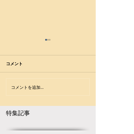
コメント
コメントを追加…
【大会要項】令和8年度
令和7年度 第42
第13回 ジュニア玉名杯が
年少女レスリン
開催決定！
大会が盛大に開
に続き熊本県か
特集記事
ャンピオンが誕