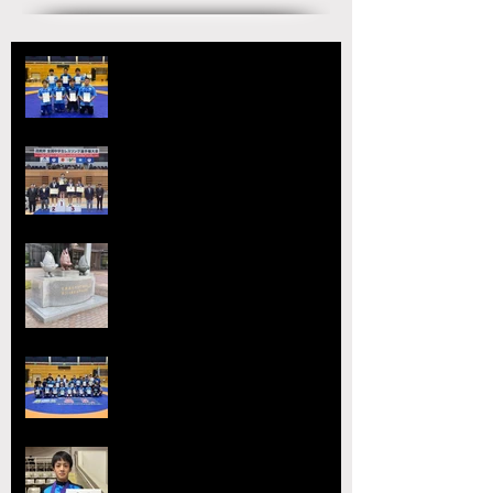
【国スポ】出場選手決定！青森の
本大会へ向けて挑戦が始まる
宇城アローレスリングクラブの市
原が大躍進！【令和8年度第52回
全国中学生レスリング選手権大
会】
【大会要項】令和8年度 第13回
ジュニア玉名杯が開催決定！
2026熊本県高等学校総合体育大
会レスリング競技 小川
工業高校 ３年連続４回目の優勝
全国選抜大会・JOC大会で準優勝
を達成 柴原颯太（小川工）が見