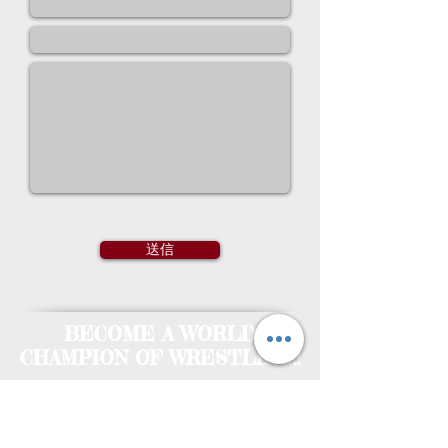
送信
BECOME A WORLD
CHAMPION OF WRESTLING!!
© 2014 by KUMAMOTOWRESTLING
Associastion. Proudly created with
Wix.com