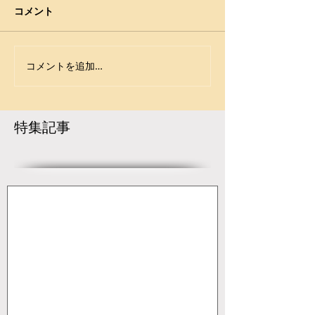
2024年風間杯全国高校選抜大
（2024年2月3～
コメント
手に
会 3月27日～29日 新潟・新
玉名市総合体育館）
潟市東総合スポーツセンター
https://www.japa
学校対抗戦・結果（JWF）
wrestling.jp/2024
コメントを追加…
https://www.japan-
125/ --------------
wrestling.jp/2024/03/29/222
戦 ------------------
816/ 個人対抗戦・結果
特集記事
（JWF）...