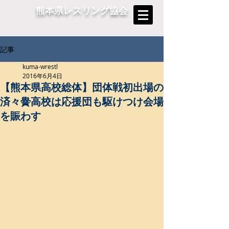
熊本県レスリング協会
記事
kuma-wrestl
2016年6月4日
【熊本県高校総体】団体戦初出場の
済々黌高校は応援団も駆けつけ会場
を賑わす