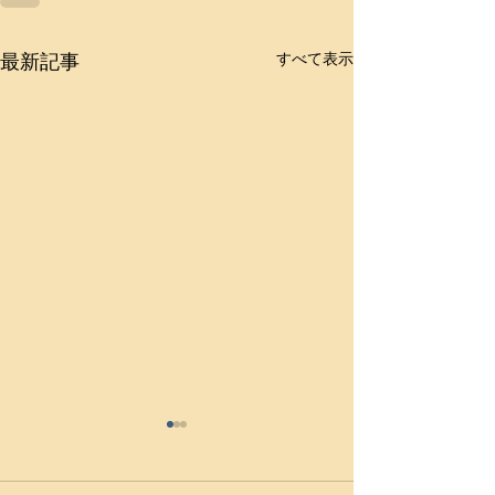
最新記事
すべて表示
【2024年風間杯全国高校
【令和5年度 全
選抜大会】学校対抗戦、
選抜大会】小川
小川工は3回戦敗退
全国選抜大会へ