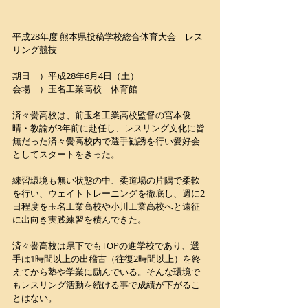
平成28年度 熊本県投稿学校総合体育大会　レス
リング競技
期日　）平成28年6月4日（土）
会場　）玉名工業高校　体育館
済々黌高校は、前玉名工業高校監督の宮本俊
晴・教諭が3年前に赴任し、レスリング文化に皆
無だった済々黌高校内で選手勧誘を行い愛好会
としてスタートをきった。
練習環境も無い状態の中、柔道場の片隅で柔軟
を行い、ウェイトトレーニングを徹底し、週に2
日程度を玉名工業高校や小川工業高校へと遠征
に出向き実践練習を積んできた。
済々黌高校は県下でもTOPの進学校であり、選
手は1時間以上の出稽古（往復2時間以上）を終
えてから塾や学業に励んでいる。そんな環境で
もレスリング活動を続ける事で成績が下がるこ
とはない。