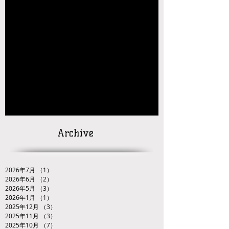
【大会結果】2026年JOCジュニアオリンピッ
クカップレスリング競技九州ブロック予選会
【お知らせ】2026年JOC大会 九州ブロック代
表選手選考会 試合番号の掲載について
【対戦カードの発
表】
「２０２６ＪＯＣ全日本ジュニアレスリング
選手権大会九州ブロック代表選手選考会」
Archive
2026年7月
（1）
1件の記事
2026年6月
（2）
2件の記事
2026年5月
（3）
3件の記事
2026年1月
（1）
1件の記事
2025年12月
（3）
3件の記事
2025年11月
（3）
3件の記事
2025年10月
（7）
7件の記事