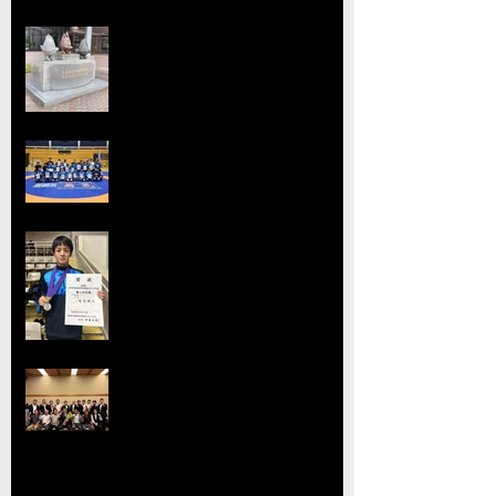
会】
【大会要項】令和8年度 第13回
ジュニア玉名杯が開催決定！
2026熊本県高等学校総合体育大
会レスリング競技 小川
工業高校 ３年連続４回目の優勝
全国選抜大会・JOC大会で準優勝
を達成 柴原颯太（小川工）が見
事な活躍を見せる
熊本県レスリング協会理事会を開
催 協会長の県議会議長就任を祝
賀
【玉名杯大会開催お礼・結果】